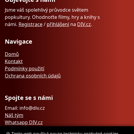
Jsme váš spolehlivý průvodce světem
popkultury. Ohodnoťte filmy, hry a knihy s
námi.
Registrace
/
přihlášení
na
DIV.cz
.
Navigace
Domů
Kontakt
Podmínky použití
Ochrana osobních údajů
Spojte se s námi
Email: info@div.cz
Náš tým
Whatsapp DIV.cz
🍪 Tento web používá pouze technicky nezbytné cookies.