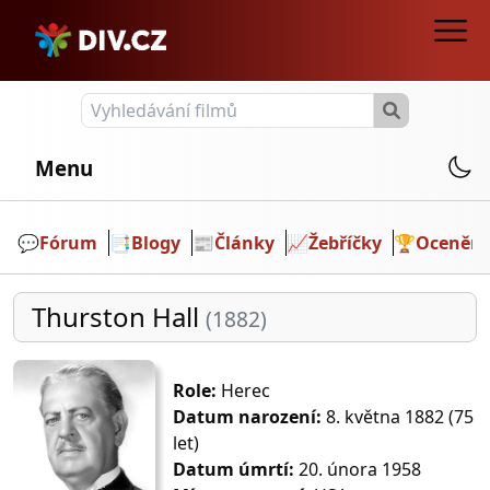
Menu
💬️
Fórum
📑
Blogy
📰
Články
📈
Žebříčky
🏆
Ocenění
Thurston Hall
(1882)
Role:
Herec
Datum narození:
8. května 1882 (75
let)
Datum úmrtí:
20. února 1958