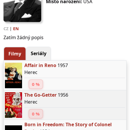
Místo narození:
USA
CZ
|
EN
Zatím žádný popis
Seriály
Filmy
Affair in Reno
1957
Herec
0 %
The Go-Getter
1956
Herec
0 %
Born in Freedom: The Story of Colonel