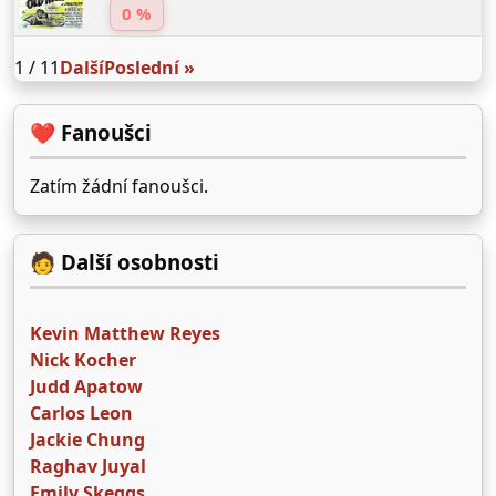
0 %
1 / 11
Další
Poslední »
❤️ Fanoušci
Zatím žádní fanoušci.
🧑 Další osobnosti
Kevin Matthew Reyes
Nick Kocher
Judd Apatow
Carlos Leon
Jackie Chung
Raghav Juyal
Emily Skeggs