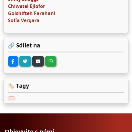
Chiwetel Ejiofor
Golshifteh Farahani
Sofía Vergara
🔗 Sdílet na
🏷️ Tagy
Objevujte s námi