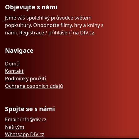
Objevujte s námi
Jsme váš spolehlivý průvodce světem
popkultury. Ohodnoťte filmy, hry a knihy s
námi.
Registrace
/
přihlášení
na
DIV.cz
.
Navigace
Domů
Kontakt
Podmínky použití
Ochrana osobních údajů
Spojte se s námi
Email: info@div.cz
Náš tým
Whatsapp DIV.cz