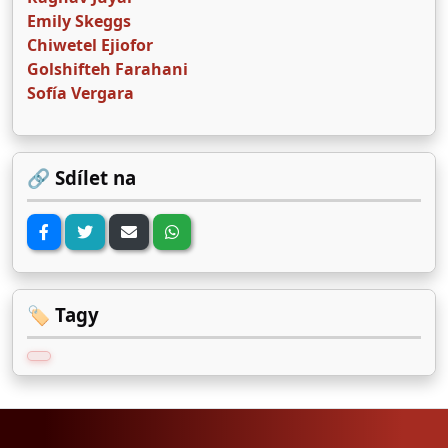
Emily Skeggs
Chiwetel Ejiofor
Golshifteh Farahani
Sofía Vergara
🔗 Sdílet na
🏷️ Tagy