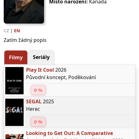
Místo narození:
Kanada
CZ
|
EN
Zatím žádný popis
Seriály
Filmy
Play It Cool
2026
Původní koncept, Poděkování
0 %
SEGAL
2025
Herec
0 %
Looking to Get Out: A Comparative