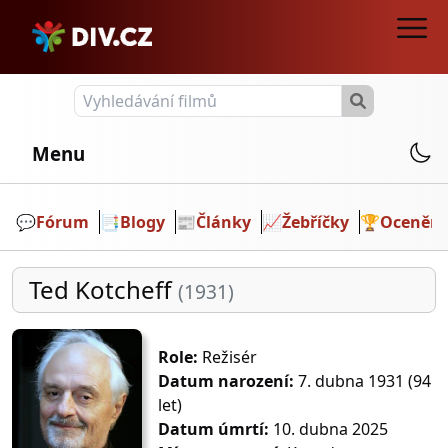
Menu
💬️
Fórum
📑
Blogy
📰
Články
📈
Žebříčky
🏆
Ocenění
Ted Kotcheff
(1931)
Role:
Režisér
Datum narození:
7. dubna 1931 (94
let)
Datum úmrtí:
10. dubna 2025