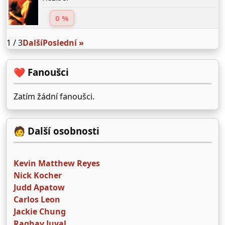
0 %
1 / 3
Další
Poslední »
❤️ Fanoušci
Zatím žádní fanoušci.
🧑 Další osobnosti
Kevin Matthew Reyes
Nick Kocher
Judd Apatow
Carlos Leon
Jackie Chung
Raghav Juyal