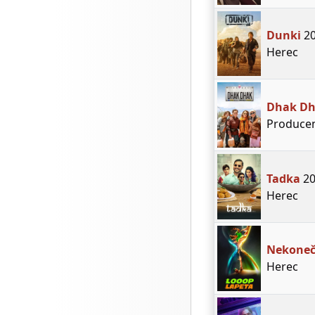
Dunki
20
Herec
Dhak D
Produce
Tadka
20
Herec
Nekoneč
Herec