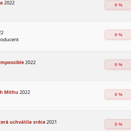
aa
2022
0 %
22
0 %
roducent
Impossible
2022
0 %
h Mithu
2022
0 %
terá uchvátila srdce
2021
0 %