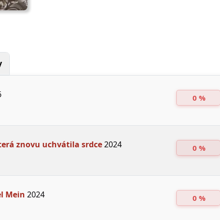
y
6
0 %
terá znovu uchvátila srdce
2024
0 %
l Mein
2024
0 %