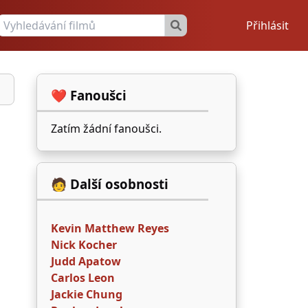
Přihlásit
❤️ Fanoušci
Zatím žádní fanoušci.
🧑 Další osobnosti
Kevin Matthew Reyes
Nick Kocher
Judd Apatow
Carlos Leon
Jackie Chung