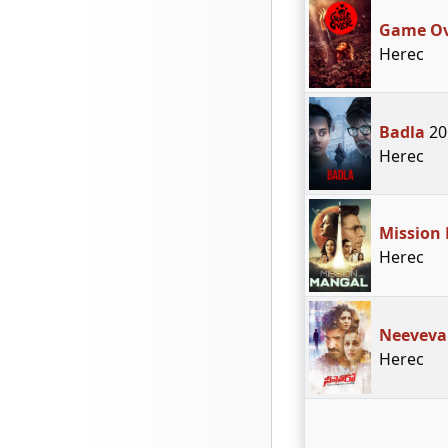
Game O
Herec
Badla
20
Herec
Mission
Herec
Neeveva
Herec