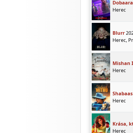
Dobaar
Herec
Blurr
20
Herec, P
Mishan 
Herec
Shabaas
Herec
Krása, k
Herec