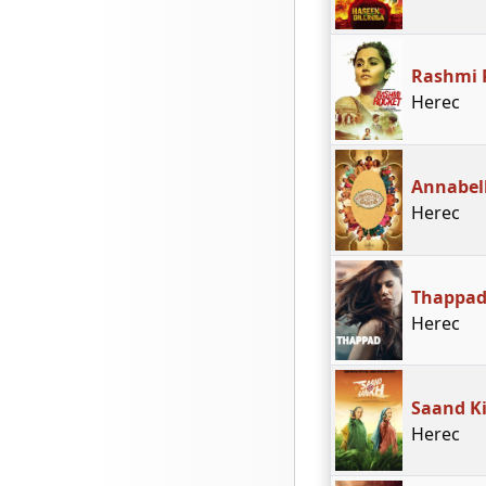
Rashmi 
Herec
Annabel
Herec
Thappa
Herec
Saand K
Herec