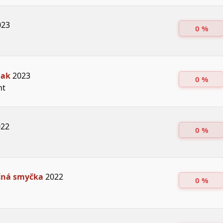
23
0 %
hak
2023
0 %
nt
22
0 %
ná smyčka
2022
0 %