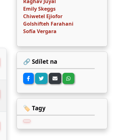
Raghav Juyal
Emily Skeggs
Chiwetel Ejiofor
Golshifteh Farahani
Sofía Vergara
🔗 Sdílet na
🏷️ Tagy