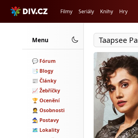
Filmy
Seriály
Knihy
Hry
Taapsee P
Menu
💬️
Fórum
📑
Blogy
📰
Články
📈
Žebříčky
🏆
Ocenění
🤵
Osobnosti
🧙
Postavy
🗺
Lokality