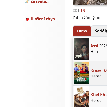
🪐
Ze světa...
CZ
|
EN
Zatím žádný popis
🐞
Hlášení chyb
Seriál
Filmy
Assi
202
Herec
Krása, k
Herec
Khel Khe
Herec