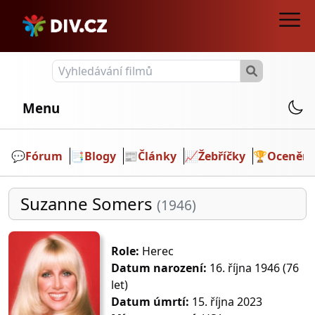
Menu
💬️
Fórum
📑
Blogy
📰
Články
📈
Žebříčky
🏆
Ocenění
Suzanne Somers
(1946)
Role:
Herec
Datum narození:
16. října 1946 (76
let)
Datum úmrtí:
15. října 2023