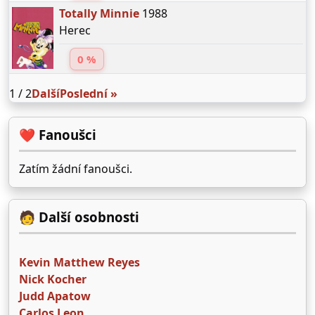
Totally Minnie
1988
Herec
0 %
1 / 2
Další
Poslední »
❤️ Fanoušci
Zatím žádní fanoušci.
🧑 Další osobnosti
Kevin Matthew Reyes
Nick Kocher
Judd Apatow
Carlos Leon