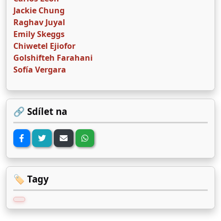
Jackie Chung
Raghav Juyal
Emily Skeggs
Chiwetel Ejiofor
Golshifteh Farahani
Sofía Vergara
🔗 Sdílet na
🏷️ Tagy