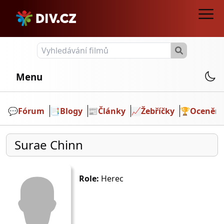
Menu
💬️
Fórum
📑
Blogy
📰
Články
📈
Žebříčky
🏆
Ocenění
Surae Chinn
Role:
Herec