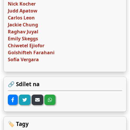
Nick Kocher
Judd Apatow
Carlos Leon
Jackie Chung
Raghav Juyal
Emily Skeggs
Chiwetel Ejiofor
Golshifteh Farahani
Sofía Vergara
🔗 Sdílet na
🏷️ Tagy