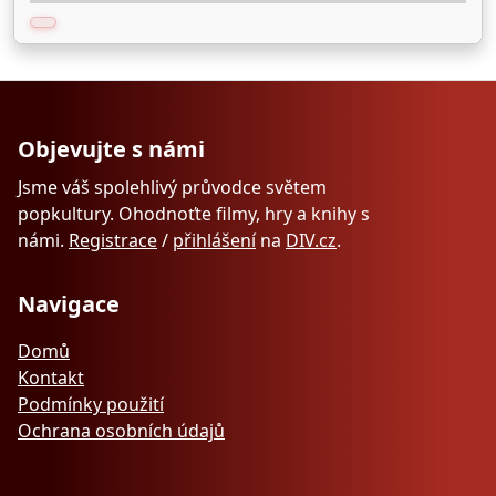
Objevujte s námi
Jsme váš spolehlivý průvodce světem
popkultury. Ohodnoťte filmy, hry a knihy s
námi.
Registrace
/
přihlášení
na
DIV.cz
.
Navigace
Domů
Kontakt
Podmínky použití
Ochrana osobních údajů