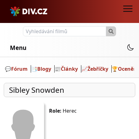
Menu
💬️
Fórum
📑
Blogy
📰
Články
📈
Žebříčky
🏆
Ocenění
Sibley Snowden
Role:
Herec