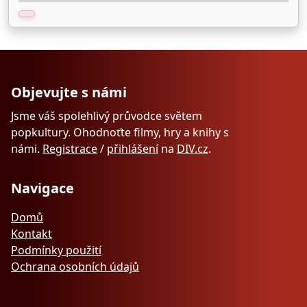
Objevujte s námi
Jsme váš spolehlivý průvodce světem
popkultury. Ohodnoťte filmy, hry a knihy s
námi.
Registrace
/
přihlášení
na
DIV.cz
.
Navigace
Domů
Kontakt
Podmínky použití
Ochrana osobních údajů