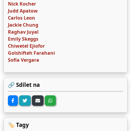
Nick Kocher
Judd Apatow
Carlos Leon
Jackie Chung
Raghav Juyal
Emily Skeggs
Chiwetel Ejiofor
Golshifteh Farahani
Sofía Vergara
🔗 Sdílet na
🏷️ Tagy