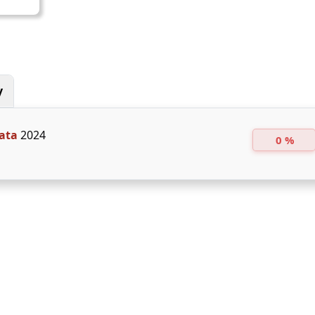
y
ata
2024
0 %