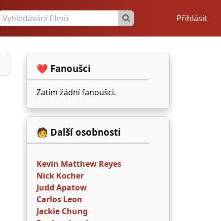
Přihlásit
❤️ Fanoušci
Zatím žádní fanoušci.
🧑 Další osobnosti
Kevin Matthew Reyes
Nick Kocher
Judd Apatow
Carlos Leon
Jackie Chung