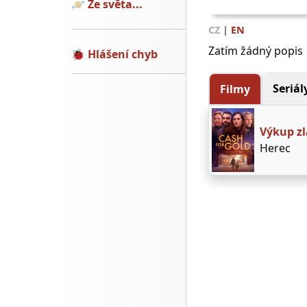
🪐
Ze světa...
CZ
|
EN
Zatím žádný popis
🐞
Hlášení chyb
Seriál
Filmy
Výkup zl
Herec