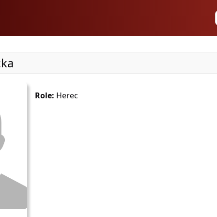
cka
Role:
Herec