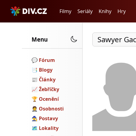
Filmy
Seriály
Knihy
Hry
Sawyer Ga
Menu
💬️
Fórum
📑
Blogy
📰
Články
📈
Žebříčky
🏆
Ocenění
🤵
Osobnosti
🧙
Postavy
🗺
Lokality