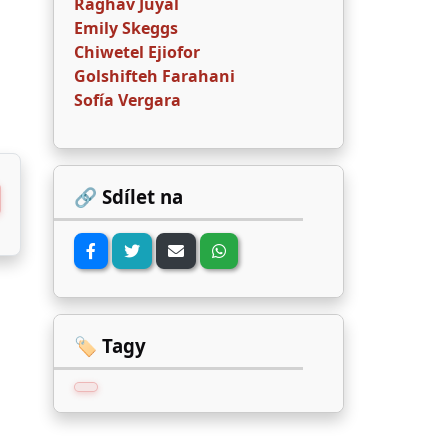
Raghav Juyal
Emily Skeggs
Chiwetel Ejiofor
Golshifteh Farahani
Sofía Vergara
🔗 Sdílet na
🏷️ Tagy