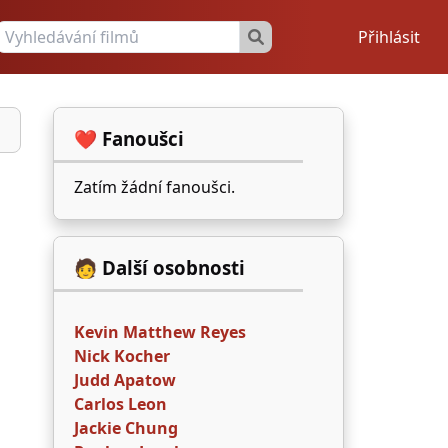
Přihlásit
❤️ Fanoušci
Zatím žádní fanoušci.
🧑 Další osobnosti
Kevin Matthew Reyes
Nick Kocher
Judd Apatow
Carlos Leon
Jackie Chung