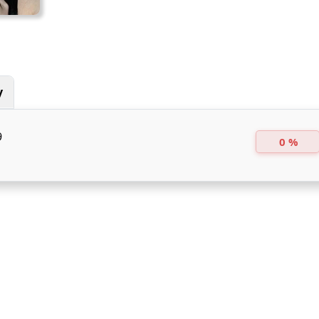
y
9
0 %