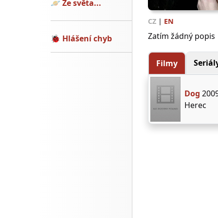
🪐
Ze světa...
CZ
|
EN
Zatím žádný popis
🐞
Hlášení chyb
Seriál
Filmy
Dog
200
Herec