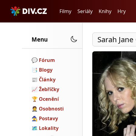
Filmy
Seriály
Knihy
Hry
Sarah Jane
Menu
💬️
Fórum
📑
Blogy
📰
Články
📈
Žebříčky
🏆
Ocenění
🤵
Osobnosti
🧙
Postavy
🗺
Lokality