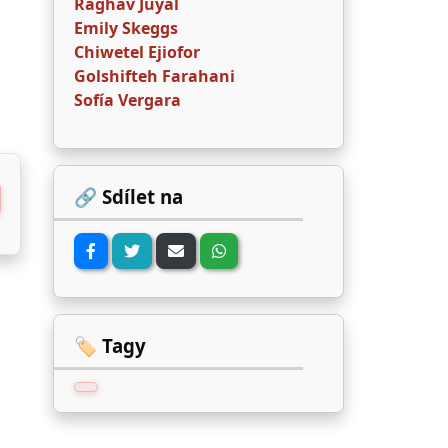
Raghav Juyal
Emily Skeggs
Chiwetel Ejiofor
Golshifteh Farahani
Sofía Vergara
🔗 Sdílet na
🏷️ Tagy