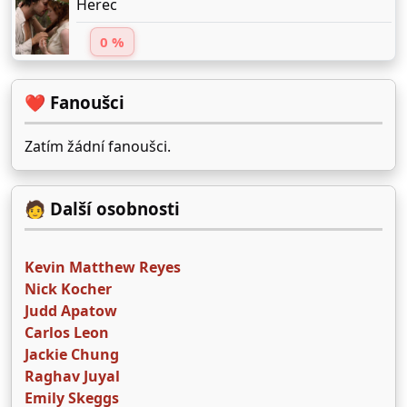
Herec
0 %
❤️ Fanoušci
Zatím žádní fanoušci.
🧑 Další osobnosti
Kevin Matthew Reyes
Nick Kocher
Judd Apatow
Carlos Leon
Jackie Chung
Raghav Juyal
Emily Skeggs