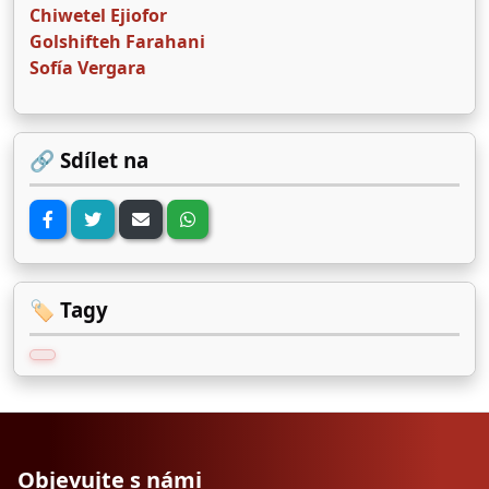
Chiwetel Ejiofor
Golshifteh Farahani
Sofía Vergara
🔗 Sdílet na
🏷️ Tagy
Objevujte s námi