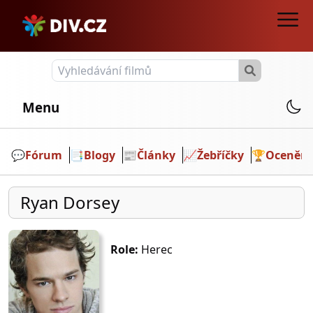
Menu
💬️
Fórum
📑
Blogy
📰
Články
📈
Žebříčky
🏆
Ocenění
Ryan Dorsey
Role:
Herec