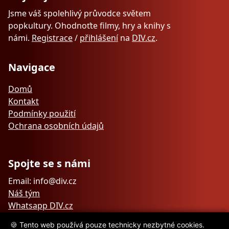
Jsme váš spolehlivý průvodce světem
popkultury. Ohodnoťte filmy, hry a knihy s
námi.
Registrace
/
přihlášení
na
DIV.cz
.
Navigace
Domů
Kontakt
Podmínky použití
Ochrana osobních údajů
Spojte se s námi
Email: info@div.cz
Náš tým
Whatsapp DIV.cz
🍪 Tento web používá pouze technicky nezbytné cookies.