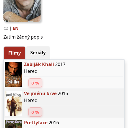
CZ
|
EN
Zatím žádný popis
Seriály
Filmy
Zabiják Khali
2017
Herec
0 %
Ve jménu krve
2016
Herec
0 %
Prettyface
2016