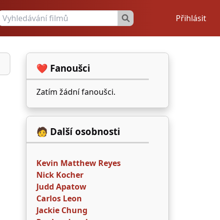
Přihlásit
❤️ Fanoušci
Zatím žádní fanoušci.
🧑 Další osobnosti
Kevin Matthew Reyes
Nick Kocher
Judd Apatow
Carlos Leon
Jackie Chung