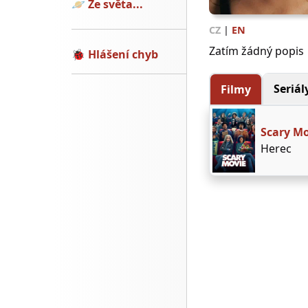
🪐
Ze světa...
CZ
|
EN
Zatím žádný popis
🐞
Hlášení chyb
Seriál
Filmy
Scary Mo
Herec