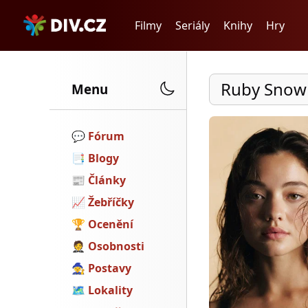
Filmy
Seriály
Knihy
Hry
Ruby Sno
Menu
💬️
Fórum
📑
Blogy
📰
Články
📈
Žebříčky
🏆
Ocenění
🤵
Osobnosti
🧙
Postavy
🗺
Lokality