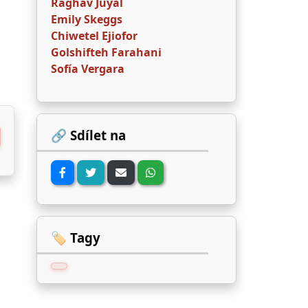
Raghav Juyal
Emily Skeggs
Chiwetel Ejiofor
Golshifteh Farahani
Sofía Vergara
🔗 Sdílet na
🏷️ Tagy