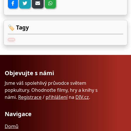
🏷️ Tagy
Objevujte s námi
Jsme váš spolehlivý průvodce světem
popkultury. Ohodnoťte filmy, hry a knihy s
námi.
Registrace
/
přihlášení
na
DIV.cz
.
Navigace
Domů