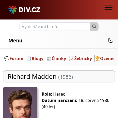
Menu
💬️
Fórum
📑
Blogy
📰
Články
📈
Žebříčky
🏆
Ocenění
Richard Madden
(1986)
Role:
Herec
Datum narození:
18. června 1986
(40 let)