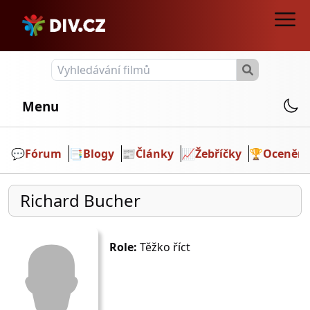
Menu
💬️
Fórum
📑
Blogy
📰
Články
📈
Žebříčky
🏆
Ocenění
Richard Bucher
Role:
Těžko říct