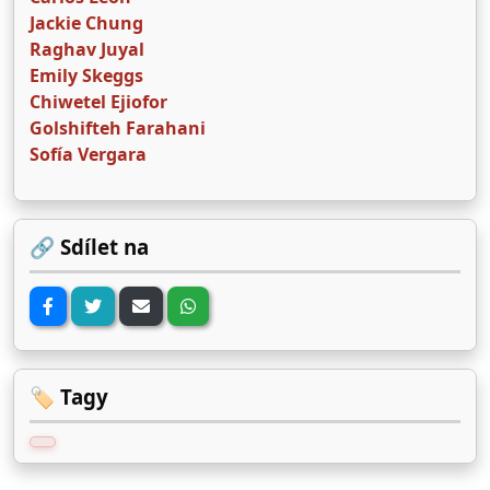
Jackie Chung
Raghav Juyal
Emily Skeggs
Chiwetel Ejiofor
Golshifteh Farahani
Sofía Vergara
🔗 Sdílet na
🏷️ Tagy