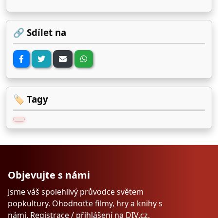
🔗 Sdílet na
🏷️ Tagy
Objevujte s námi
Jsme váš spolehlivý průvodce světem
popkultury. Ohodnoťte filmy, hry a knihy s
námi.
Registrace
/
přihlášení
na
DIV.cz
.