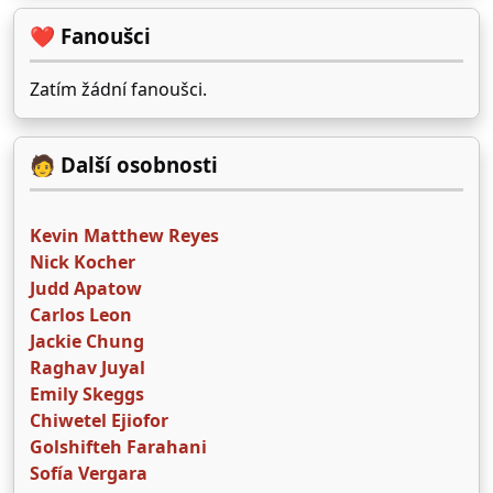
❤️ Fanoušci
Zatím žádní fanoušci.
🧑 Další osobnosti
Kevin Matthew Reyes
Nick Kocher
Judd Apatow
Carlos Leon
Jackie Chung
Raghav Juyal
Emily Skeggs
Chiwetel Ejiofor
Golshifteh Farahani
Sofía Vergara