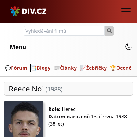
Menu
💬️
Fórum
📑
Blogy
📰
Články
📈
Žebříčky
🏆
Ocenění
Reece Noi
(1988)
Role:
Herec
Datum narození:
13. června 1988
(38 let)