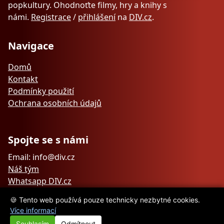
popkultury. Ohodnoťte filmy, hry a knihy s
námi.
Registrace
/
přihlášení
na
DIV.cz
.
Navigace
Domů
Kontakt
Podmínky použití
Ochrana osobních údajů
Spojte se s námi
Email: info@div.cz
Náš tým
Whatsapp DIV.cz
🍪 Tento web používá pouze technicky nezbytné cookies.
Více informací
Souhlasím
Odmítnout