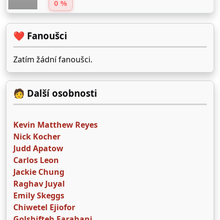
0 %
❤️ Fanoušci
Zatím žádní fanoušci.
🧑 Další osobnosti
Kevin Matthew Reyes
Nick Kocher
Judd Apatow
Carlos Leon
Jackie Chung
Raghav Juyal
Emily Skeggs
Chiwetel Ejiofor
Golshifteh Farahani