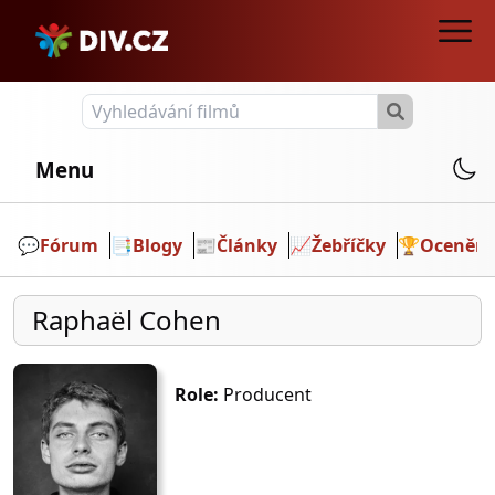
Menu
💬️
Fórum
📑
Blogy
📰
Články
📈
Žebříčky
🏆
Ocenění
Raphaël Cohen
Role:
Producent