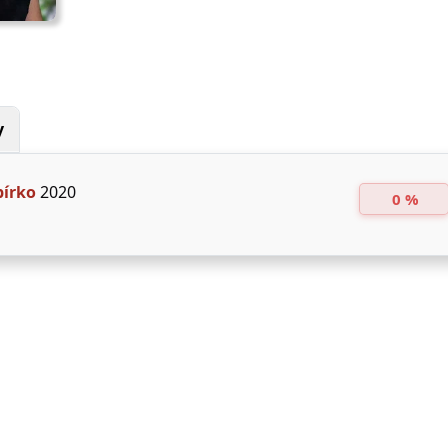
y
pírko
2020
0 %