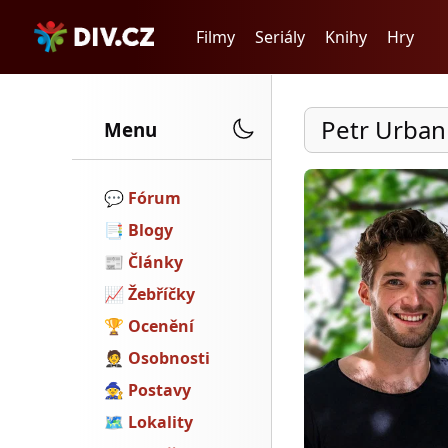
Filmy
Seriály
Knihy
Hry
Petr Urban
Menu
💬️
Fórum
📑
Blogy
📰
Články
📈
Žebříčky
🏆
Ocenění
🤵
Osobnosti
🧙
Postavy
🗺
Lokality