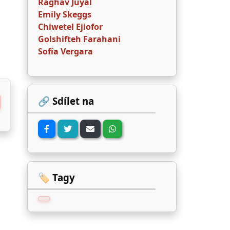
Raghav Juyal
Emily Skeggs
Chiwetel Ejiofor
Golshifteh Farahani
Sofía Vergara
🔗 Sdílet na
🏷️ Tagy