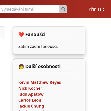
Přihlásit
❤️ Fanoušci
Zatím žádní fanoušci.
🧑 Další osobnosti
Kevin Matthew Reyes
Nick Kocher
Judd Apatow
Carlos Leon
Jackie Chung