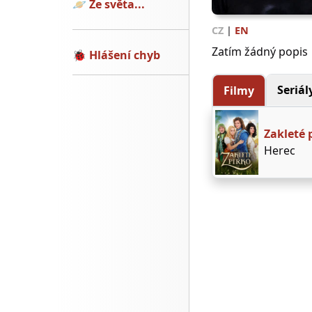
🪐
Ze světa...
CZ
|
EN
Zatím žádný popis
🐞
Hlášení chyb
Seriál
Filmy
Zakleté 
Herec