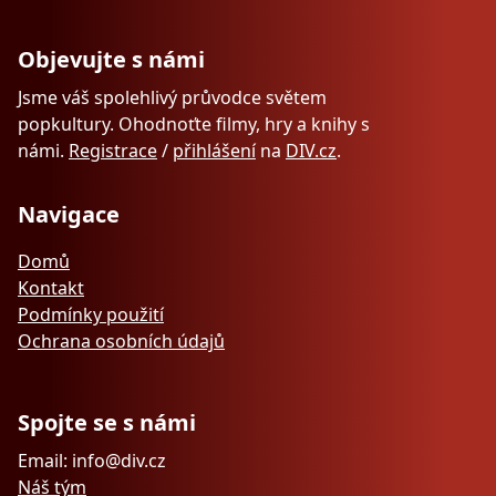
Objevujte s námi
Jsme váš spolehlivý průvodce světem
popkultury. Ohodnoťte filmy, hry a knihy s
námi.
Registrace
/
přihlášení
na
DIV.cz
.
Navigace
Domů
Kontakt
Podmínky použití
Ochrana osobních údajů
Spojte se s námi
Email: info@div.cz
Náš tým