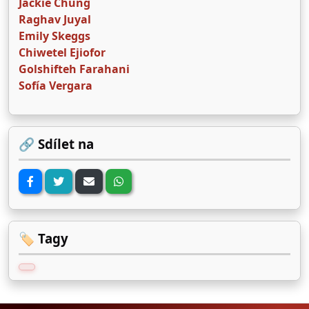
Jackie Chung
Raghav Juyal
Emily Skeggs
Chiwetel Ejiofor
Golshifteh Farahani
Sofía Vergara
🔗 Sdílet na
🏷️ Tagy