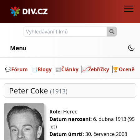
Menu
💬️
Fórum
📑
Blogy
📰
Články
📈
Žebříčky
🏆
Ocenění
Peter Coke
(1913)
Role:
Herec
Datum narození:
6. dubna 1913 (95
let)
Datum úmrtí:
30. července 2008