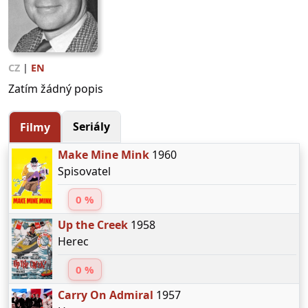
CZ
|
EN
Zatím žádný popis
Seriály
Filmy
Make Mine Mink
1960
Spisovatel
0 %
Up the Creek
1958
Herec
0 %
Carry On Admiral
1957