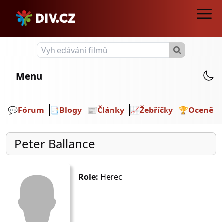
Menu
💬️
Fórum
📑
Blogy
📰
Články
📈
Žebříčky
🏆
Ocenění
Peter Ballance
Role:
Herec