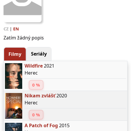
CZ
|
EN
Zatím žádný popis
Seriály
Filmy
Wildfire
2021
Herec
0 %
Nikam zvlášť
2020
Herec
0 %
A Patch of Fog
2015