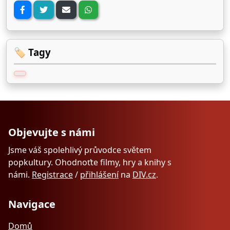
🏷️ Tagy
Objevujte s námi
Jsme váš spolehlivý průvodce světem
popkultury. Ohodnoťte filmy, hry a knihy s
námi.
Registrace
/
přihlášení
na
DIV.cz
.
Navigace
Domů