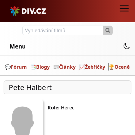
Menu
💬️
Fórum
📑
Blogy
📰
Články
📈
Žebříčky
🏆
Ocenění
Pete Halbert
Role:
Herec