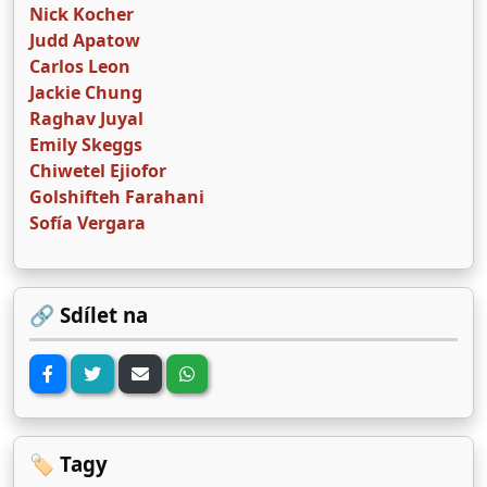
Nick Kocher
Judd Apatow
Carlos Leon
Jackie Chung
Raghav Juyal
Emily Skeggs
Chiwetel Ejiofor
Golshifteh Farahani
Sofía Vergara
🔗 Sdílet na
🏷️ Tagy