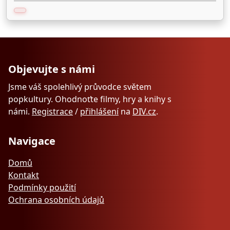
Objevujte s námi
Jsme váš spolehlivý průvodce světem
popkultury. Ohodnoťte filmy, hry a knihy s
námi.
Registrace
/
přihlášení
na
DIV.cz
.
Navigace
Domů
Kontakt
Podmínky použití
Ochrana osobních údajů