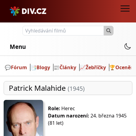
Menu
💬️
Fórum
📑
Blogy
📰
Články
📈
Žebříčky
🏆
Ocenění
Patrick Malahide
(1945)
Role:
Herec
Datum narození:
24. března 1945
(81 let)