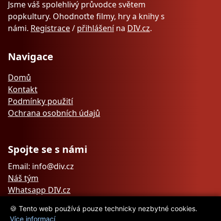
Jsme váš spolehlivý průvodce světem
popkultury. Ohodnoťte filmy, hry a knihy s
námi.
Registrace
/
přihlášení
na
DIV.cz
.
Navigace
Domů
Kontakt
Podmínky použití
Ochrana osobních údajů
Spojte se s námi
Email: info@div.cz
Náš tým
Whatsapp DIV.cz
🍪 Tento web používá pouze technicky nezbytné cookies.
Více informací