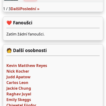
1 / 3
Další
Poslední »
❤️ Fanoušci
Zatím žádní fanoušci.
🧑 Další osobnosti
Kevin Matthew Reyes
Nick Kocher
Judd Apatow
Carlos Leon
Jackie Chung
Raghav Juyal
Emily Skeggs
Chiwetel Ejiofor