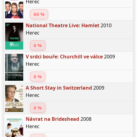
Herec
60 %
National Theatre Live: Hamlet
2010
Herec
0 %
V srdci bouře: Churchill ve válce
2009
Herec
0 %
A Short Stay in Switzerland
2009
Herec
0 %
Návrat na Brideshead
2008
Herec