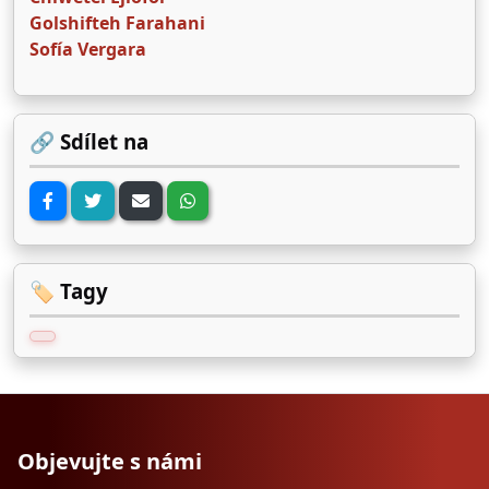
Golshifteh Farahani
Sofía Vergara
🔗 Sdílet na
🏷️ Tagy
Objevujte s námi