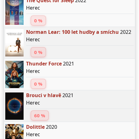
The Quest for Sleep
2022
Herec
0 %
Norman Lear: 100 let hudby a smíchu
2022
Herec
0 %
Thunder Force
2021
Herec
0 %
Brouci v hlavě
2021
Herec
60 %
Dolittle
2020
Herec