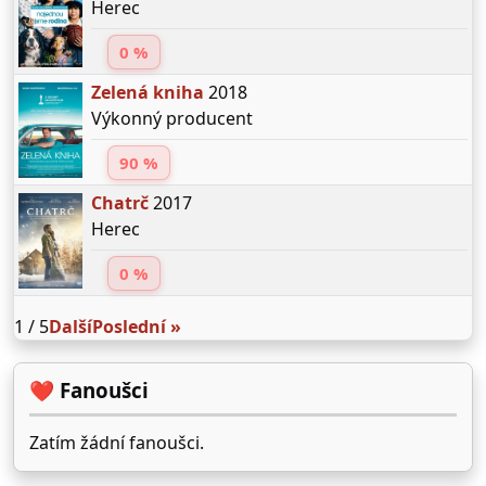
Herec
0 %
Zelená kniha
2018
Výkonný producent
90 %
Chatrč
2017
Herec
0 %
1 / 5
Další
Poslední »
❤️ Fanoušci
Zatím žádní fanoušci.