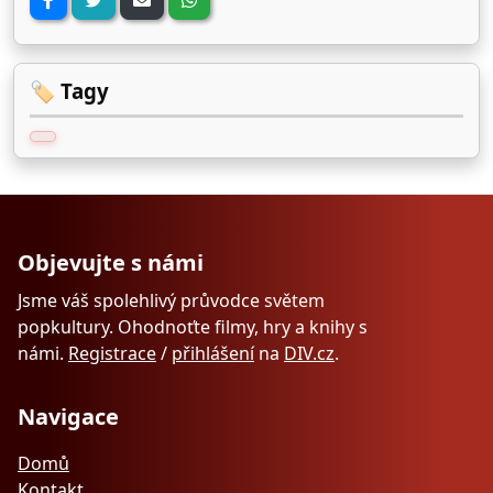
🏷️ Tagy
Objevujte s námi
Jsme váš spolehlivý průvodce světem
popkultury. Ohodnoťte filmy, hry a knihy s
námi.
Registrace
/
přihlášení
na
DIV.cz
.
Navigace
Domů
Kontakt