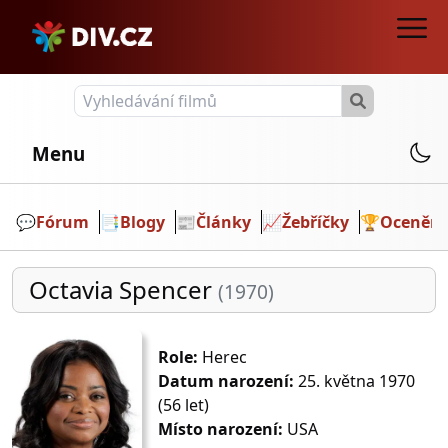
Menu
💬️
Fórum
📑
Blogy
📰
Články
📈
Žebříčky
🏆
Ocenění
Octavia Spencer
(1970)
Role:
Herec
Datum narození:
25. května 1970
(56 let)
Místo narození:
USA