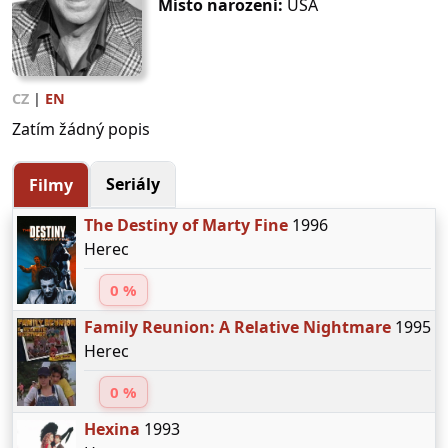
Místo narození:
USA
CZ
|
EN
Zatím žádný popis
Seriály
Filmy
The Destiny of Marty Fine
1996
Herec
0 %
Family Reunion: A Relative Nightmare
1995
Herec
0 %
Hexina
1993