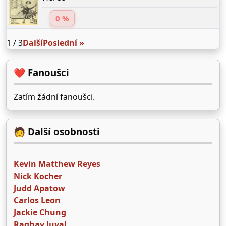
0 %
1 / 3
Další
Poslední »
❤️ Fanoušci
Zatím žádní fanoušci.
🧑 Další osobnosti
Kevin Matthew Reyes
Nick Kocher
Judd Apatow
Carlos Leon
Jackie Chung
Raghav Juyal