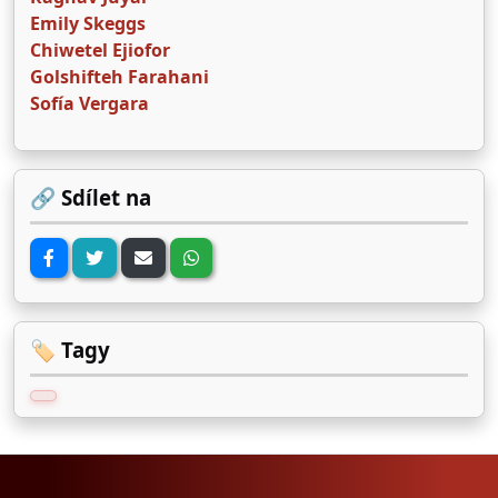
Emily Skeggs
Chiwetel Ejiofor
Golshifteh Farahani
Sofía Vergara
🔗 Sdílet na
🏷️ Tagy