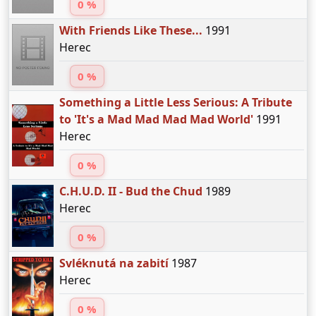
0 %
With Friends Like These...
1991
Herec
0 %
Something a Little Less Serious: A Tribute
to 'It's a Mad Mad Mad Mad World'
1991
Herec
0 %
C.H.U.D. II - Bud the Chud
1989
Herec
0 %
Svléknutá na zabití
1987
Herec
0 %