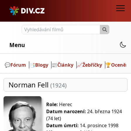
Menu
💬️
Fórum
📑
Blogy
📰
Články
📈
Žebříčky
🏆
Ocenění
Norman Fell
(1924)
Role:
Herec
Datum narození:
24. března 1924
(74 let)
Datum úmrtí:
14. prosince 1998