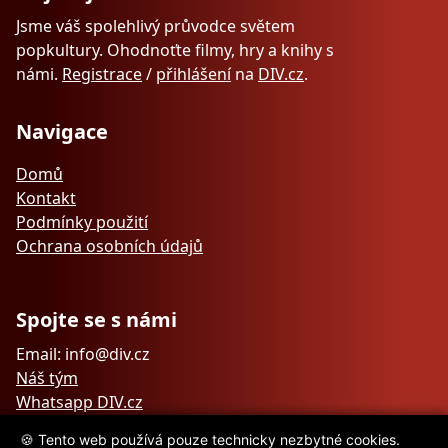
Jsme váš spolehlivý průvodce světem
popkultury. Ohodnoťte filmy, hry a knihy s
námi.
Registrace
/
přihlášení
na
DIV.cz
.
Navigace
Domů
Kontakt
Podmínky použití
Ochrana osobních údajů
Spojte se s námi
Email: info@div.cz
Náš tým
Whatsapp DIV.cz
🍪 Tento web používá pouze technicky nezbytné cookies.