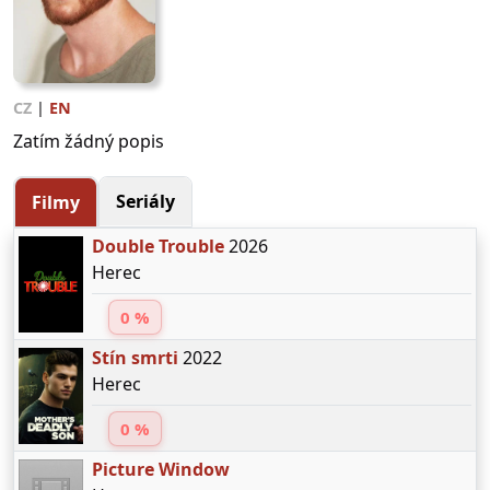
CZ
|
EN
Zatím žádný popis
Seriály
Filmy
Double Trouble
2026
Herec
0 %
Stín smrti
2022
Herec
0 %
Picture Window