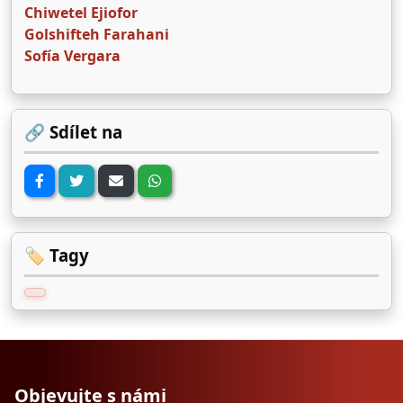
Chiwetel Ejiofor
Golshifteh Farahani
Sofía Vergara
🔗 Sdílet na
🏷️ Tagy
Objevujte s námi