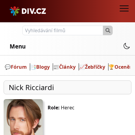
Menu
💬️
Fórum
📑
Blogy
📰
Články
📈
Žebříčky
🏆
Ocenění
Nick Ricciardi
Role:
Herec