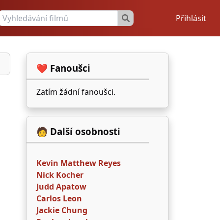
Přihlásit
❤️ Fanoušci
Zatím žádní fanoušci.
🧑 Další osobnosti
Kevin Matthew Reyes
Nick Kocher
Judd Apatow
Carlos Leon
Jackie Chung