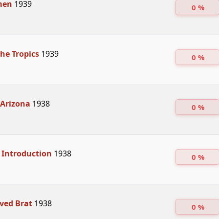
men
1939
0 %
the Tropics
1939
0 %
 Arizona
1938
0 %
f Introduction
1938
0 %
ved Brat
1938
0 %