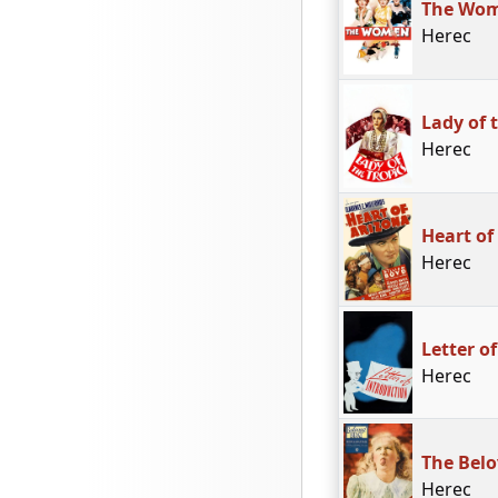
The Wo
Herec
Lady of 
Herec
Heart of
Herec
Letter o
Herec
The Belo
Herec