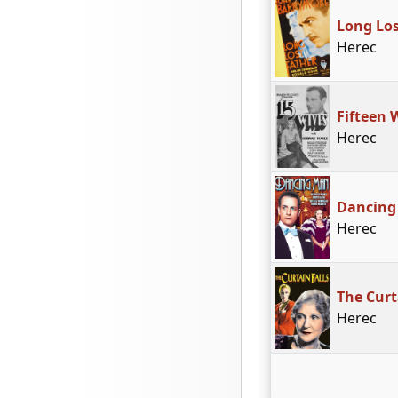
Long Los
Herec
Fifteen 
Herec
Dancing
Herec
The Curt
Herec