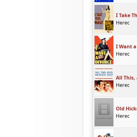
I Take 
Herec
I Want a
Herec
All This
Herec
Old Hick
Herec