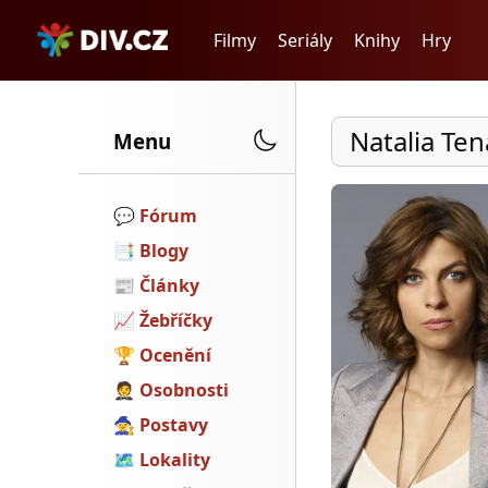
Filmy
Seriály
Knihy
Hry
Natalia Te
Menu
💬️
Fórum
📑
Blogy
📰
Články
📈
Žebříčky
🏆
Ocenění
🤵
Osobnosti
🧙
Postavy
🗺
Lokality