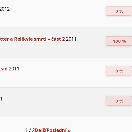
2012
0 %
ter a Relikvie smrti – část 2
2011
100 %
ead
2011
0 %
1
0 %
1 / 2
Další
Poslední »