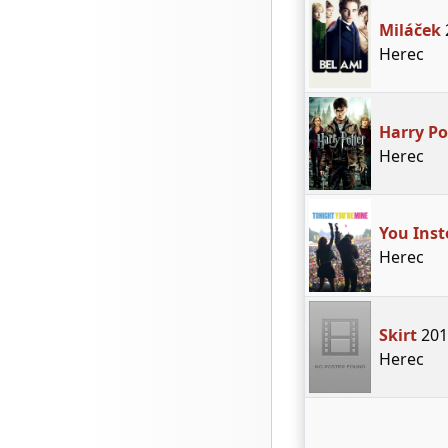
Miláček
Herec
Harry Pot
Herec
You Inst
Herec
Skirt
201
Herec