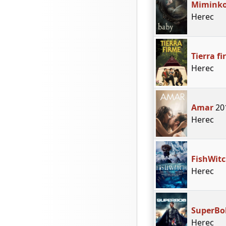
Mimink
Herec
Tierra f
Herec
Amar
20
Herec
FishWit
Herec
SuperBo
Herec