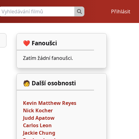
Přihlásit
❤️ Fanoušci
Zatím žádní fanoušci.
🧑 Další osobnosti
Kevin Matthew Reyes
Nick Kocher
Judd Apatow
Carlos Leon
Jackie Chung