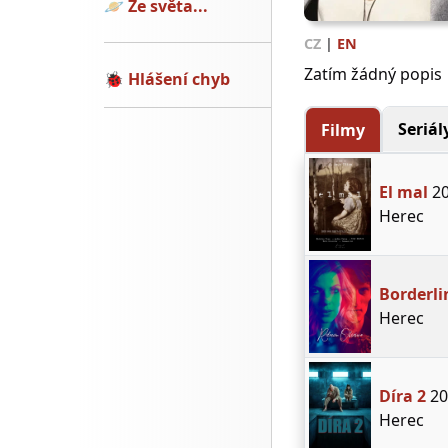
🪐
Ze světa...
CZ
|
EN
Zatím žádný popis
🐞
Hlášení chyb
Seriál
Filmy
El mal
20
Herec
Borderli
Herec
Díra 2
20
Herec