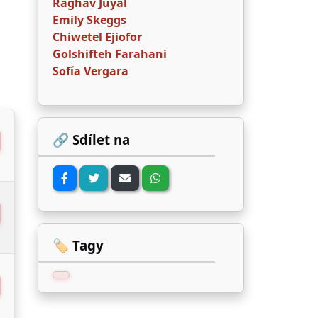
Raghav Juyal
Emily Skeggs
Chiwetel Ejiofor
Golshifteh Farahani
Sofía Vergara
🔗 Sdílet na
🏷️ Tagy