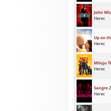
John Wic
Herec
Up on th
Herec
Miluju T
Herec
Sangre
2
Herec