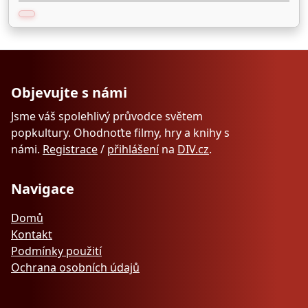
Objevujte s námi
Jsme váš spolehlivý průvodce světem
popkultury. Ohodnoťte filmy, hry a knihy s
námi.
Registrace
/
přihlášení
na
DIV.cz
.
Navigace
Domů
Kontakt
Podmínky použití
Ochrana osobních údajů