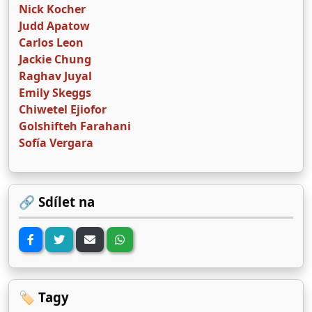
Nick Kocher
Judd Apatow
Carlos Leon
Jackie Chung
Raghav Juyal
Emily Skeggs
Chiwetel Ejiofor
Golshifteh Farahani
Sofía Vergara
🔗 Sdílet na
🏷️ Tagy