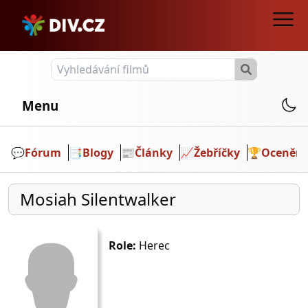
Menu
💬️
Fórum
📑
Blogy
📰
Články
📈
Žebříčky
🏆
Ocenění
Mosiah Silentwalker
Role:
Herec