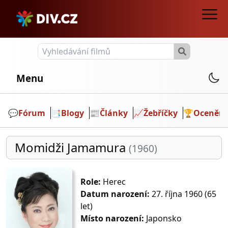
Menu
💬️
Fórum
📑
Blogy
📰
Články
📈
Žebříčky
🏆
Ocenění
Momidži Jamamura
(1960)
Role:
Herec
Datum narození:
27. října 1960 (65
let)
Místo narození:
Japonsko