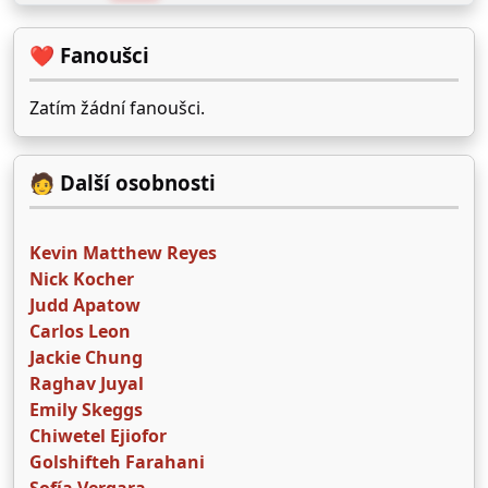
❤️ Fanoušci
Zatím žádní fanoušci.
🧑 Další osobnosti
Kevin Matthew Reyes
Nick Kocher
Judd Apatow
Carlos Leon
Jackie Chung
Raghav Juyal
Emily Skeggs
Chiwetel Ejiofor
Golshifteh Farahani