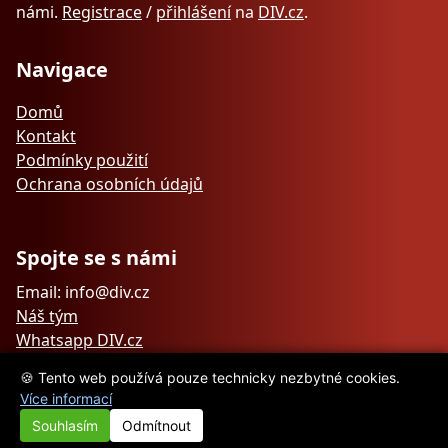
námi.
Registrace
/
přihlášení
na
DIV.cz
.
Navigace
Domů
Kontakt
Podmínky použití
Ochrana osobních údajů
Spojte se s námi
Email: info@div.cz
Náš tým
Whatsapp DIV.cz
🍪 Tento web používá pouze technicky nezbytné cookies.
Více informací
Souhlasím
Odmítnout