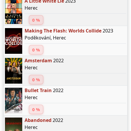
A Little White Lie
2023
Herec
0 %
Making The Flash: Worlds Collide
2023
Poděkování, Herec
0 %
Amsterdam
2022
Herec
0 %
Bullet Train
2022
Herec
0 %
Abandoned
2022
Herec