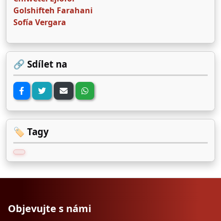
Golshifteh Farahani
Sofía Vergara
🔗 Sdílet na
🏷️ Tagy
Objevujte s námi