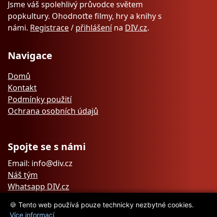
Jsme váš spolehlivý průvodce světem
popkultury. Ohodnoťte filmy, hry a knihy s
námi.
Registrace
/
přihlášení
na
DIV.cz
.
Navigace
Domů
Kontakt
Podmínky použití
Ochrana osobních údajů
Spojte se s námi
Email: info@div.cz
Náš tým
Whatsapp DIV.cz
🍪 Tento web používá pouze technicky nezbytné cookies.
Více informací