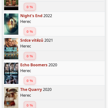
0 %
Night's End
2022
Herec
0 %
Srdce vítězů
2021
Herec
0 %
Echo Boomers
2020
Herec
0 %
The Quarry
2020
Herec
0 %