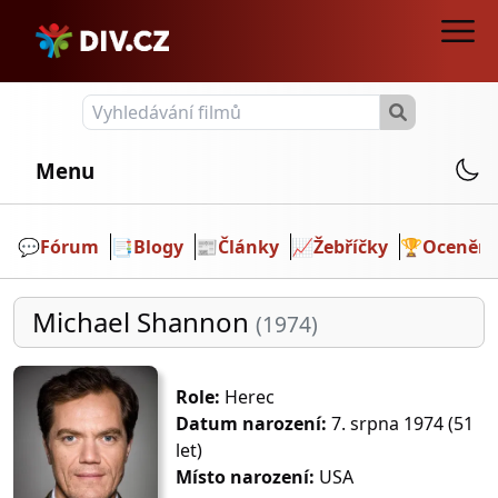
Menu
💬️
Fórum
📑
Blogy
📰
Články
📈
Žebříčky
🏆
Ocenění
Michael Shannon
(1974)
Role:
Herec
Datum narození:
7. srpna 1974 (51
let)
Místo narození:
USA