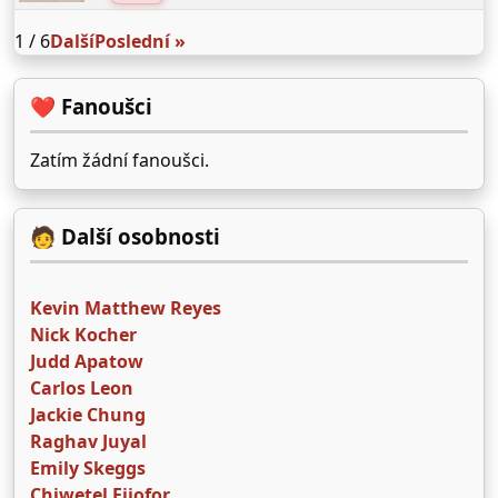
1 / 6
Další
Poslední »
❤️ Fanoušci
Zatím žádní fanoušci.
🧑 Další osobnosti
Kevin Matthew Reyes
Nick Kocher
Judd Apatow
Carlos Leon
Jackie Chung
Raghav Juyal
Emily Skeggs
Chiwetel Ejiofor