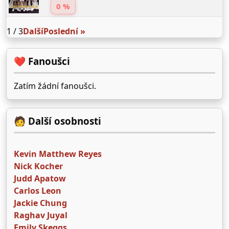
0 %
1 / 3
Další
Poslední »
❤️ Fanoušci
Zatím žádní fanoušci.
🧑 Další osobnosti
Kevin Matthew Reyes
Nick Kocher
Judd Apatow
Carlos Leon
Jackie Chung
Raghav Juyal
Emily Skeggs