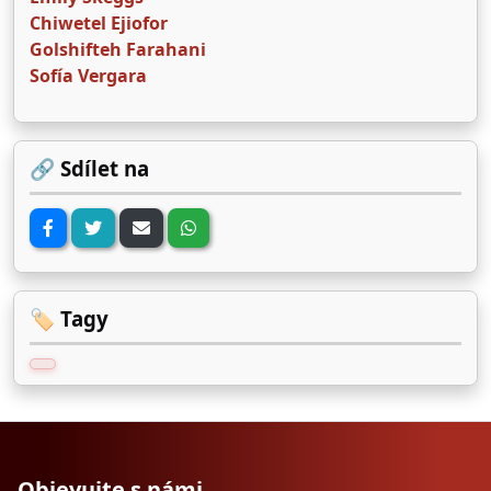
Chiwetel Ejiofor
Golshifteh Farahani
Sofía Vergara
🔗 Sdílet na
🏷️ Tagy
Objevujte s námi