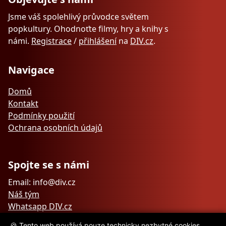
Jsme váš spolehlivý průvodce světem
popkultury. Ohodnoťte filmy, hry a knihy s
námi.
Registrace
/
přihlášení
na
DIV.cz
.
Navigace
Domů
Kontakt
Podmínky použití
Ochrana osobních údajů
Spojte se s námi
Email: info@div.cz
Náš tým
Whatsapp DIV.cz
🍪 Tento web používá pouze technicky nezbytné cookies.