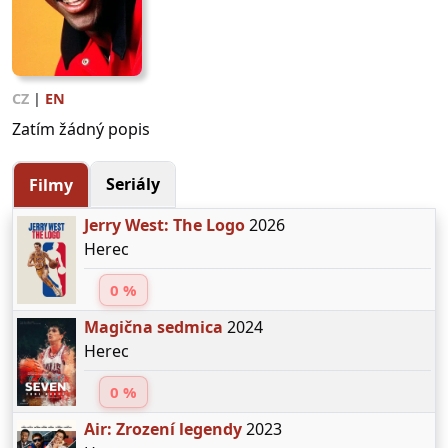
CZ
|
EN
Zatím žádný popis
Seriály
Filmy
Jerry West: The Logo
2026
Herec
0 %
Magična sedmica
2024
Herec
0 %
Air: Zrození legendy
2023