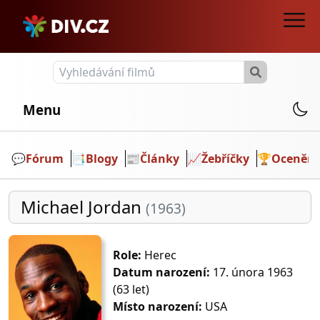
Menu
💬️
Fórum
📑
Blogy
📰
Články
📈
Žebříčky
🏆
Ocenění
Michael Jordan
(1963)
Role:
Herec
Datum narození:
17. února 1963
(63 let)
Místo narození:
USA