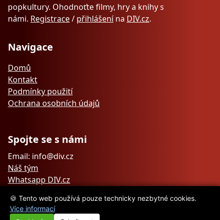
popkultury. Ohodnoťte filmy, hry a knihy s
námi.
Registrace
/
přihlášení
na
DIV.cz
.
Navigace
Domů
Kontakt
Podmínky použití
Ochrana osobních údajů
Spojte se s námi
Email: info@div.cz
Náš tým
Whatsapp DIV.cz
🍪 Tento web používá pouze technicky nezbytné cookies.
Více informací