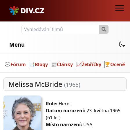
Menu
💬️
Fórum
📑
Blogy
📰
Články
📈
Žebříčky
🏆
Ocenění
Melissa McBride
(1965)
Role:
Herec
Datum narození:
23. května 1965
(61 let)
Místo narození:
USA