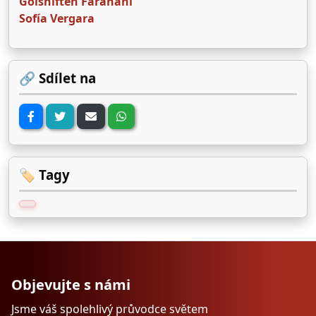
Golshifteh Farahani
Sofía Vergara
🔗 Sdílet na
🏷️ Tagy
Objevujte s námi
Jsme váš spolehlivý průvodce světem