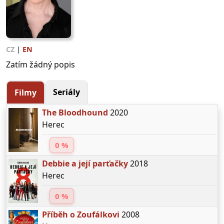
CZ
|
EN
Zatím žádný popis
Seriály
Filmy
The Bloodhound
2020
Herec
0 %
Debbie a její parťačky
2018
Herec
0 %
Příběh o Zoufálkovi
2008