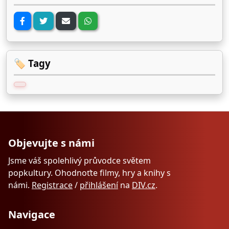
🏷️ Tagy
Objevujte s námi
Jsme váš spolehlivý průvodce světem
popkultury. Ohodnoťte filmy, hry a knihy s
námi.
Registrace
/
přihlášení
na
DIV.cz
.
Navigace