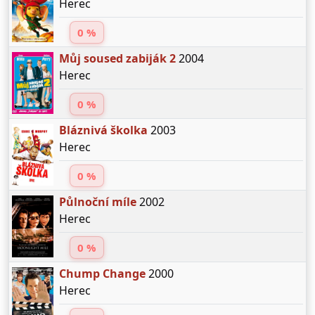
Herec
0 %
Můj soused zabiják 2
2004
Herec
0 %
Bláznivá školka
2003
Herec
0 %
Půlnoční míle
2002
Herec
0 %
Chump Change
2000
Herec