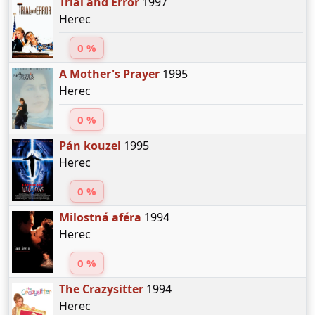
Trial and Error
1997
Herec
0 %
A Mother's Prayer
1995
Herec
0 %
Pán kouzel
1995
Herec
0 %
Milostná aféra
1994
Herec
0 %
The Crazysitter
1994
Herec