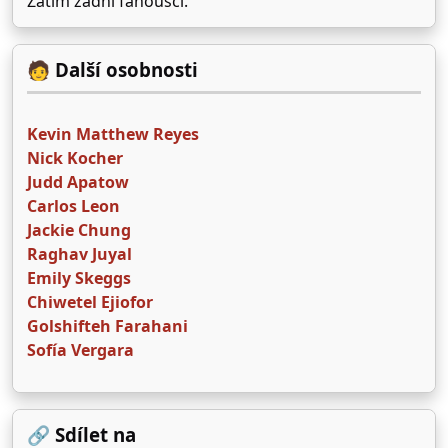
Zatím žádní fanoušci.
🧑 Další osobnosti
Kevin Matthew Reyes
Nick Kocher
Judd Apatow
Carlos Leon
Jackie Chung
Raghav Juyal
Emily Skeggs
Chiwetel Ejiofor
Golshifteh Farahani
Sofía Vergara
🔗 Sdílet na