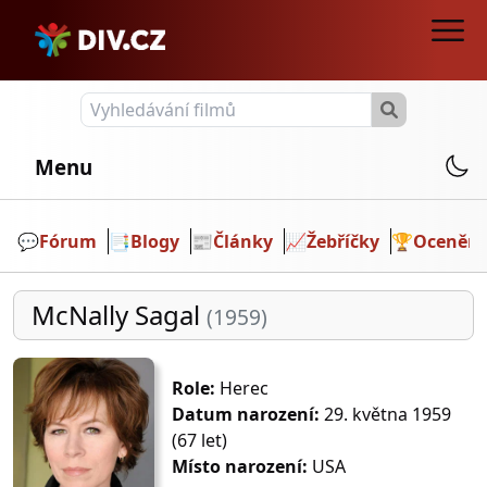
Menu
💬️
Fórum
📑
Blogy
📰
Články
📈
Žebříčky
🏆
Ocenění
McNally Sagal
(1959)
Role:
Herec
Datum narození:
29. května 1959
(67 let)
Místo narození:
USA