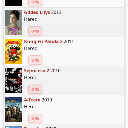
0 %
Gilded Lilys
2013
Herec
0 %
Kung Fu Panda 2
2011
Herec
0 %
Sejmi eso 2
2010
Herec
0 %
A-Team
2010
Herec
0 %