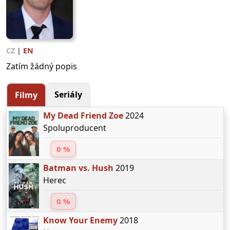
CZ
|
EN
Zatím žádný popis
Seriály
Filmy
My Dead Friend Zoe
2024
Spoluproducent
0 %
Batman vs. Hush
2019
Herec
0 %
Know Your Enemy
2018