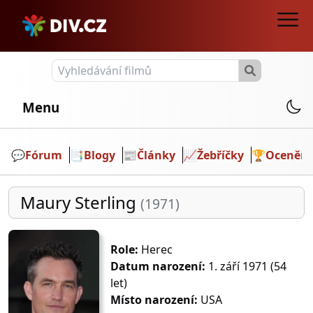
Menu
💬️
Fórum
📑
Blogy
📰
Články
📈
Žebříčky
🏆
Ocenění
Maury Sterling
(1971)
Role:
Herec
Datum narození:
1. září 1971 (54
let)
Místo narození:
USA