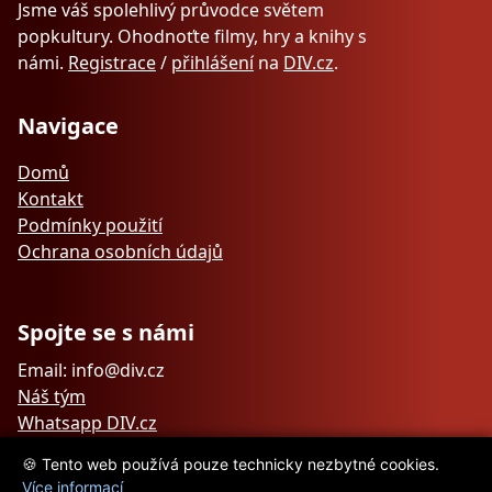
Jsme váš spolehlivý průvodce světem
popkultury. Ohodnoťte filmy, hry a knihy s
námi.
Registrace
/
přihlášení
na
DIV.cz
.
Navigace
Domů
Kontakt
Podmínky použití
Ochrana osobních údajů
Spojte se s námi
Email: info@div.cz
Náš tým
Whatsapp DIV.cz
🍪 Tento web používá pouze technicky nezbytné cookies.
Více informací