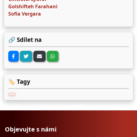
Golshifteh Farahani
Sofía Vergara
🔗 Sdílet na
🏷️ Tagy
Objevujte s námi