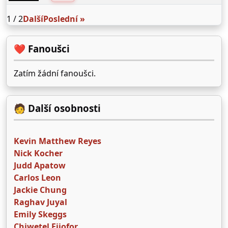
1 / 2
Další
Poslední »
❤️ Fanoušci
Zatím žádní fanoušci.
🧑 Další osobnosti
Kevin Matthew Reyes
Nick Kocher
Judd Apatow
Carlos Leon
Jackie Chung
Raghav Juyal
Emily Skeggs
Chiwetel Ejiofor