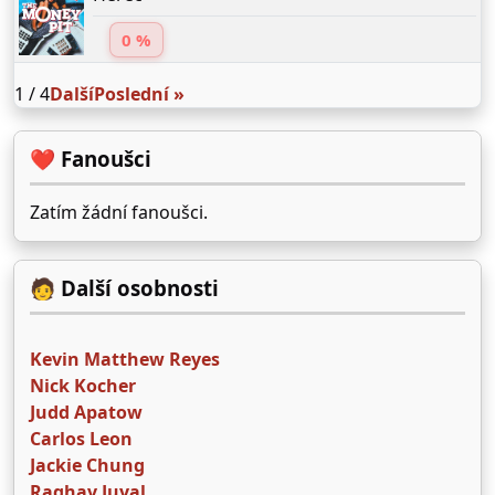
0 %
1 / 4
Další
Poslední »
❤️ Fanoušci
Zatím žádní fanoušci.
🧑 Další osobnosti
Kevin Matthew Reyes
Nick Kocher
Judd Apatow
Carlos Leon
Jackie Chung
Raghav Juyal