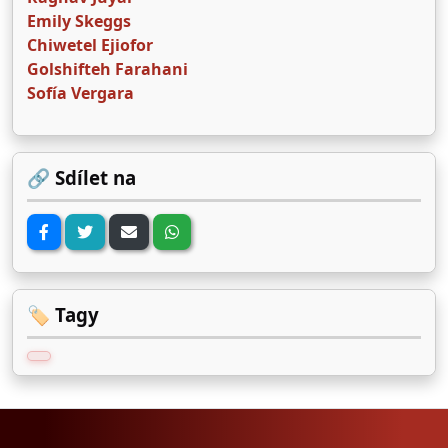
Emily Skeggs
Chiwetel Ejiofor
Golshifteh Farahani
Sofía Vergara
🔗 Sdílet na
🏷️ Tagy