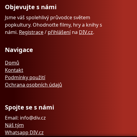
Objevujte s námi
Jsme váš spolehlivý průvodce světem
popkultury. Ohodnoťte filmy, hry a knihy s
námi.
Registrace
/
přihlášení
na
DIV.cz
.
Navigace
Domů
Kontakt
Podmínky použití
Ochrana osobních údajů
Spojte se s námi
Email: info@div.cz
Náš tým
Whatsapp DIV.cz