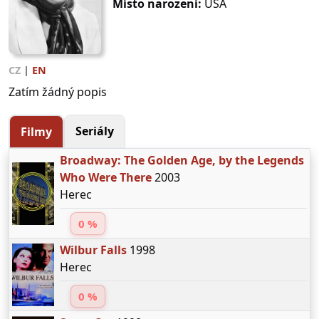
Místo narození:
USA
CZ
|
EN
Zatím žádný popis
Seriály
Filmy
Broadway: The Golden Age, by the Legends
Who Were There
2003
Herec
0 %
Wilbur Falls
1998
Herec
0 %