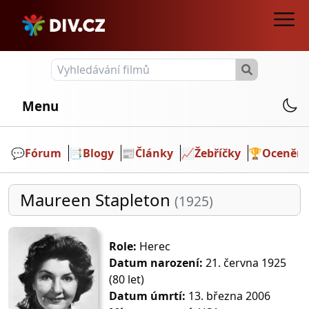
Menu
💬️
Fórum
📑
Blogy
📰
Články
📈
Žebříčky
🏆
Ocenění
Maureen Stapleton
(1925)
Role:
Herec
Datum narození:
21. června 1925
(80 let)
Datum úmrtí:
13. března 2006