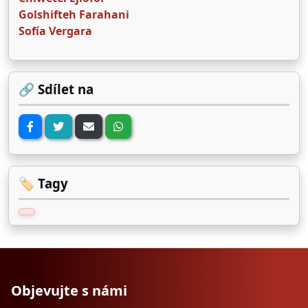
Golshifteh Farahani
Sofía Vergara
🔗 Sdílet na
🏷️ Tagy
Objevujte s námi