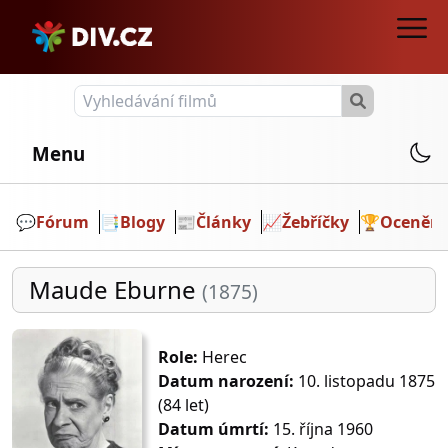
Menu
💬️
Fórum
📑
Blogy
📰
Články
📈
Žebříčky
🏆
Ocenění
Maude Eburne
(1875)
Role:
Herec
Datum narození:
10. listopadu 1875
(84 let)
Datum úmrtí:
15. října 1960