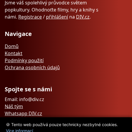
Jsme váš spolehlivý průvodce světem
popkultury. Ohodnoťte filmy, hry a knihy s
námi.
Registrace
/
přihlášení
na
DIV.cz
.
Navigace
Domů
Kontakt
Podmínky použití
Ochrana osobních údajů
Spojte se s námi
Email: info@div.cz
Náš tým
Whatsapp DIV.cz
🍪 Tento web používá pouze technicky nezbytné cookies.
Více informací