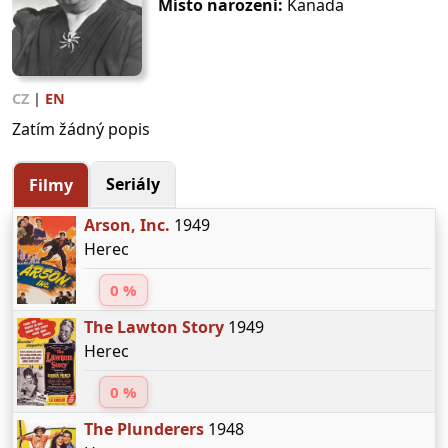
Místo narození:
Kanada
CZ
|
EN
Zatím žádný popis
Seriály
Filmy
Arson, Inc.
1949
Herec
0 %
The Lawton Story
1949
Herec
0 %
The Plunderers
1948