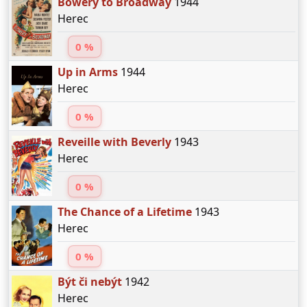
Bowery to Broadway
1944
Herec
0 %
Up in Arms
1944
Herec
0 %
Reveille with Beverly
1943
Herec
0 %
The Chance of a Lifetime
1943
Herec
0 %
Být či nebýt
1942
Herec