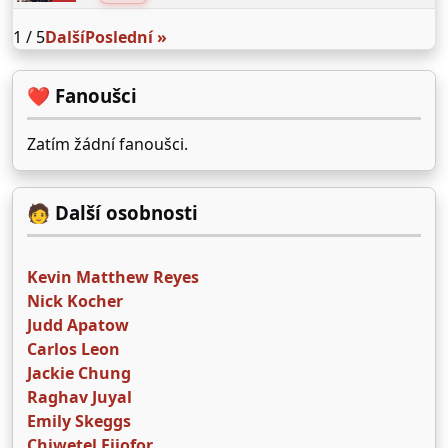
1 / 5
Další
Poslední »
❤️ Fanoušci
Zatím žádní fanoušci.
🧑 Další osobnosti
Kevin Matthew Reyes
Nick Kocher
Judd Apatow
Carlos Leon
Jackie Chung
Raghav Juyal
Emily Skeggs
Chiwetel Ejiofor