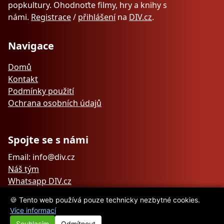
popkultury. Ohodnoťte filmy, hry a knihy s
námi.
Registrace
/
přihlášení
na
DIV.cz
.
Navigace
Domů
Kontakt
Podmínky použití
Ochrana osobních údajů
Spojte se s námi
Email: info@div.cz
Náš tým
Whatsapp DIV.cz
🍪 Tento web používá pouze technicky nezbytné cookies.
Více informací
Souhlasím
Odmítnout