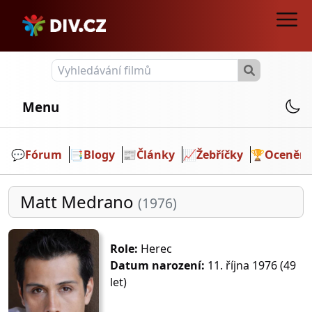
Menu
💬️
Fórum
📑
Blogy
📰
Články
📈
Žebříčky
🏆
Ocenění
Matt Medrano
(1976)
Role:
Herec
Datum narození:
11. října 1976 (49
let)