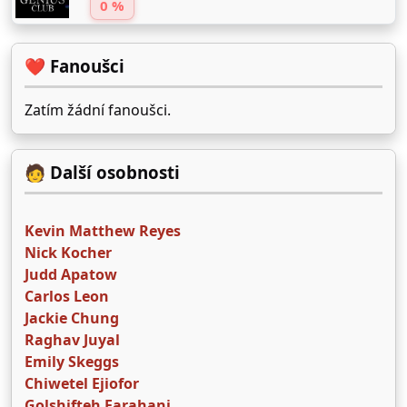
0 %
❤️ Fanoušci
Zatím žádní fanoušci.
🧑 Další osobnosti
Kevin Matthew Reyes
Nick Kocher
Judd Apatow
Carlos Leon
Jackie Chung
Raghav Juyal
Emily Skeggs
Chiwetel Ejiofor
Golshifteh Farahani