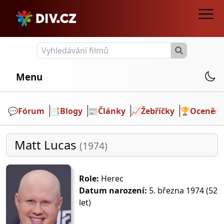
Menu
💬️
Fórum
📑
Blogy
📰
Články
📈
Žebříčky
🏆
Ocenění
Matt Lucas
(1974)
Role:
Herec
Datum narození:
5. března 1974 (52
let)