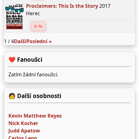
Proclaimers: This Is the Story
2017
Herec
0 %
1 / 4
Další
Poslední »
❤️ Fanoušci
Zatím žádní fanoušci.
🧑 Další osobnosti
Kevin Matthew Reyes
Nick Kocher
Judd Apatow
Carlos Leon