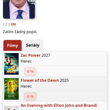
CZ
|
EN
Zatím žádný popis
Seriály
Filmy
Zac Power
2027
Herec
0 %
Flower of the Dawn
2025
Herec
0 %
An Evening with Elton John and Brandi