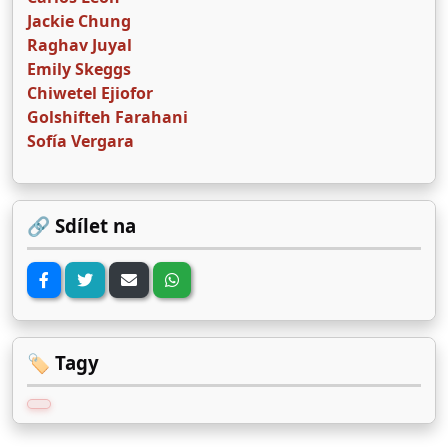
Jackie Chung
Raghav Juyal
Emily Skeggs
Chiwetel Ejiofor
Golshifteh Farahani
Sofía Vergara
🔗 Sdílet na
🏷️ Tagy