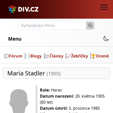
Menu
💬️
Fórum
📑
Blogy
📰
Články
📈
Žebříčky
🏆
Ocenění
Maria Stadler
(1905)
Role:
Herec
Datum narození:
26. května 1905
(80 let)
Datum úmrtí:
5. prosince 1985