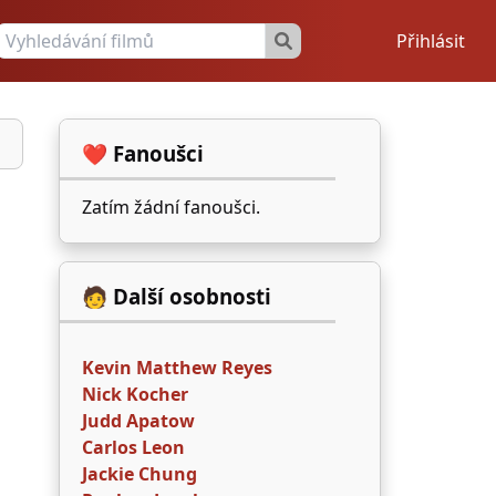
Přihlásit
❤️ Fanoušci
Zatím žádní fanoušci.
🧑 Další osobnosti
Kevin Matthew Reyes
Nick Kocher
Judd Apatow
Carlos Leon
Jackie Chung