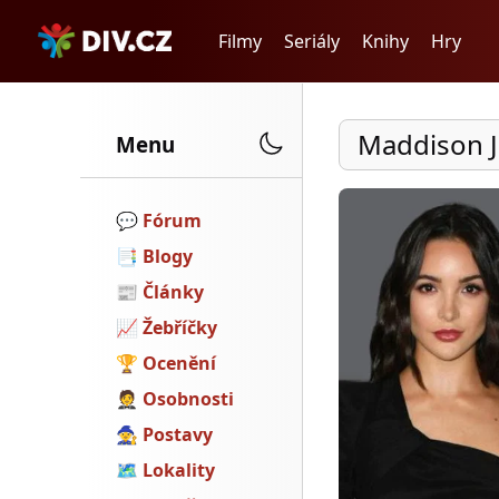
Filmy
Seriály
Knihy
Hry
Maddison J
Menu
💬️
Fórum
📑
Blogy
📰
Články
📈
Žebříčky
🏆
Ocenění
🤵
Osobnosti
🧙
Postavy
🗺
Lokality