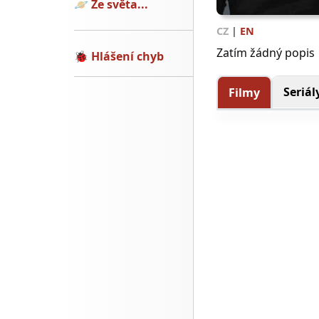
🪐
Ze světa...
CZ
|
EN
Zatím žádný popis
🐞
Hlášení chyb
Seriál
Filmy