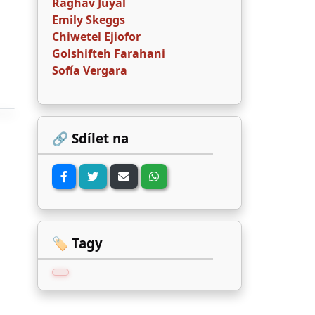
Raghav Juyal
Emily Skeggs
Chiwetel Ejiofor
Golshifteh Farahani
Sofía Vergara
🔗 Sdílet na
🏷️ Tagy