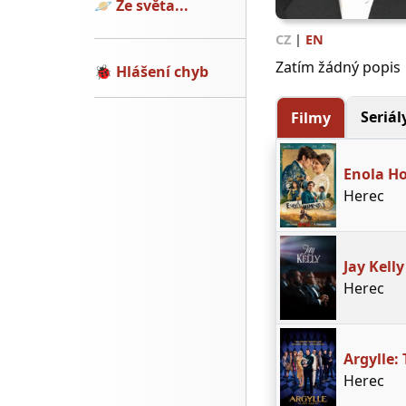
🪐
Ze světa...
CZ
|
EN
Zatím žádný popis
🐞
Hlášení chyb
Seriál
Filmy
Enola H
Herec
Jay Kelly
Herec
Argylle:
Herec