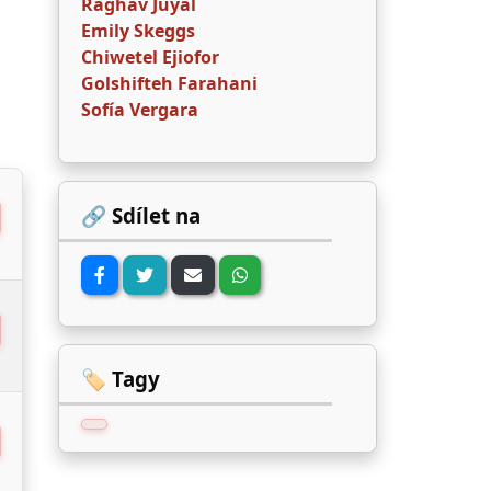
Raghav Juyal
Emily Skeggs
Chiwetel Ejiofor
Golshifteh Farahani
Sofía Vergara
🔗 Sdílet na
🏷️ Tagy