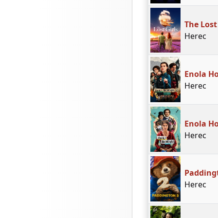
The Lost
Herec
Enola H
Herec
Enola H
Herec
Padding
Herec