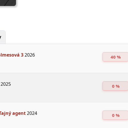
y
olmesová 3
2026
40 %
2025
0 %
 Tajný agent
2024
0 %