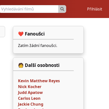
Přihlásit
❤️ Fanoušci
Zatím žádní fanoušci.
🧑 Další osobnosti
Kevin Matthew Reyes
Nick Kocher
Judd Apatow
Carlos Leon
Jackie Chung