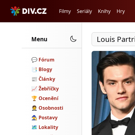
Filmy
Seriály
Knihy
Hry
Louis Part
Menu
💬️
Fórum
📑
Blogy
📰
Články
📈
Žebříčky
🏆
Ocenění
🤵
Osobnosti
🧙
Postavy
🗺
Lokality