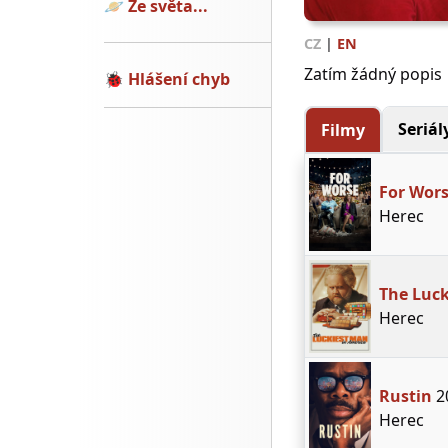
🪐
Ze světa...
CZ
|
EN
Zatím žádný popis
🐞
Hlášení chyb
Seriál
Filmy
For Wor
Herec
The Luck
Herec
Rustin
2
Herec