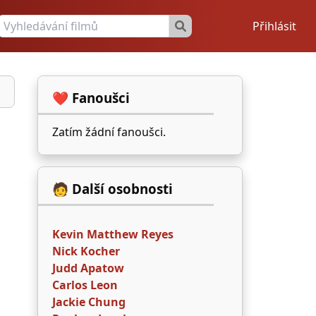
Přihlásit
❤️ Fanoušci
Zatím žádní fanoušci.
🧑 Další osobnosti
Kevin Matthew Reyes
Nick Kocher
Judd Apatow
Carlos Leon
Jackie Chung