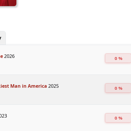
y
se
2026
0 %
iest Man in America
2025
0 %
023
0 %