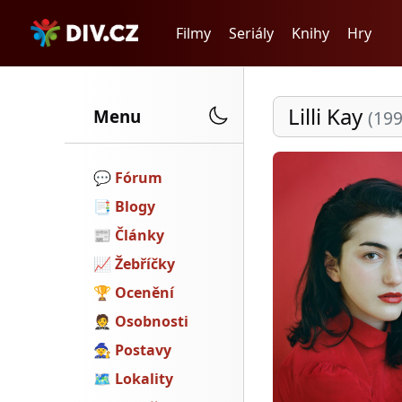
Filmy
Seriály
Knihy
Hry
Lilli Kay
Menu
(199
💬️
Fórum
📑
Blogy
📰
Články
📈
Žebříčky
🏆
Ocenění
🤵
Osobnosti
🧙
Postavy
🗺
Lokality