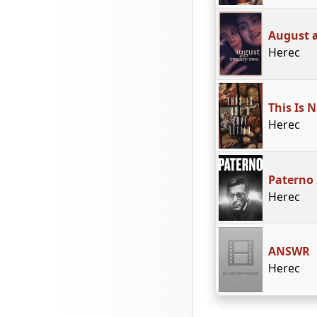
August 
Herec
This Is 
Herec
Paterno
Herec
ANSWR
Herec