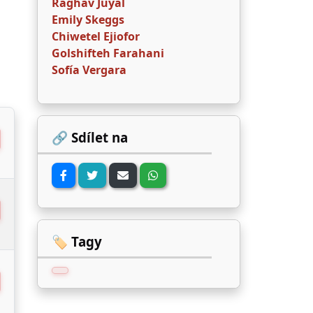
Raghav Juyal
Emily Skeggs
Chiwetel Ejiofor
Golshifteh Farahani
Sofía Vergara
🔗 Sdílet na
🏷️ Tagy