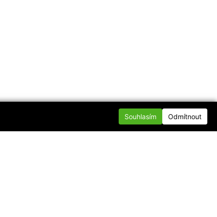
Souhlasím
Odmítnout
te se s námi