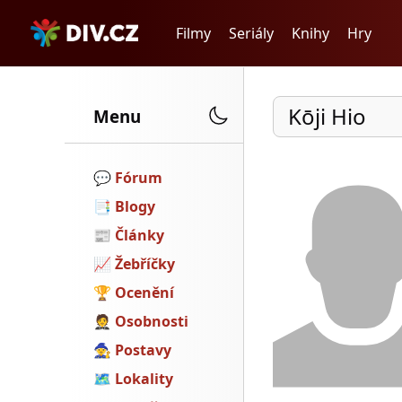
Filmy
Seriály
Knihy
Hry
Kōji Hio
Menu
💬️
Fórum
📑
Blogy
📰
Články
📈
Žebříčky
🏆
Ocenění
🤵
Osobnosti
🧙
Postavy
🗺
Lokality