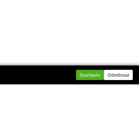
Souhlasím
Odmítnout
te se s námi