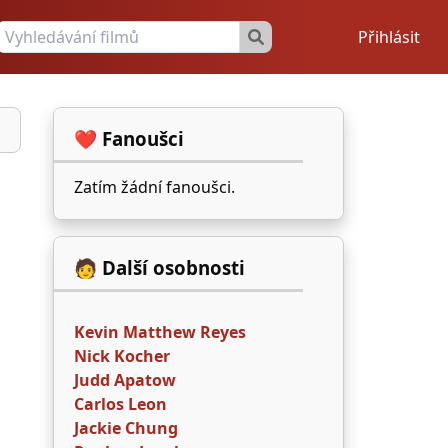
Přihlásit
❤️ Fanoušci
Zatím žádní fanoušci.
🧑 Další osobnosti
Kevin Matthew Reyes
Nick Kocher
Judd Apatow
Carlos Leon
Jackie Chung