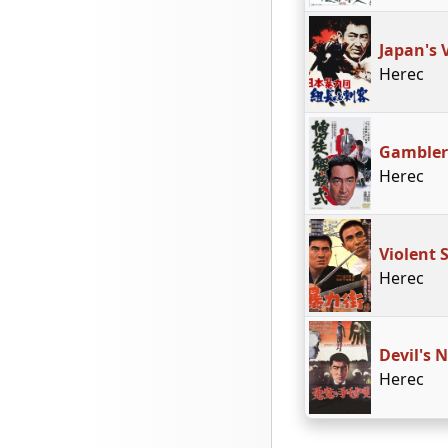
Japan's 
Herec
Gambler'
Herec
Violent 
Herec
Devil's 
Herec