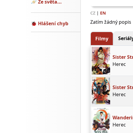
🪐
Ze světa...
CZ
|
EN
Zatím žádný popis
🐞
Hlášení chyb
Seriál
Filmy
Sister St
Herec
Sister S
Herec
Wanderin
Herec