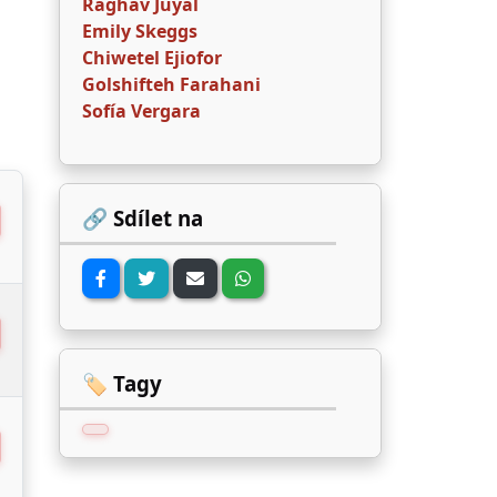
Raghav Juyal
Emily Skeggs
Chiwetel Ejiofor
Golshifteh Farahani
Sofía Vergara
🔗 Sdílet na
🏷️ Tagy