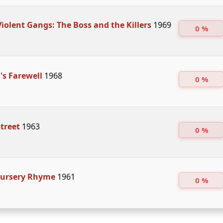
Violent Gangs: The Boss and the Killers
1969
0 %
s Farewell
1968
0 %
Street
1963
0 %
Nursery Rhyme
1961
0 %