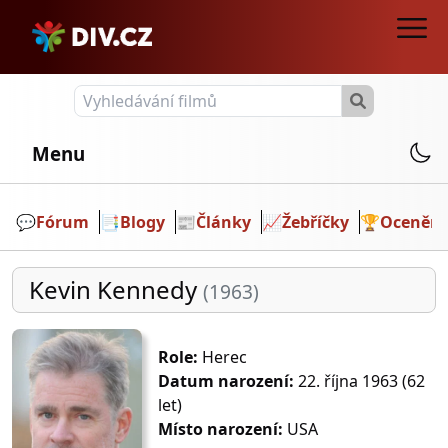
Menu
💬️
Fórum
📑
Blogy
📰
Články
📈
Žebříčky
🏆
Ocenění
Kevin Kennedy
(1963)
Role:
Herec
Datum narození:
22. října 1963 (62
let)
Místo narození:
USA