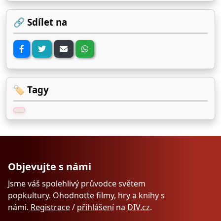
🔗 Sdílet na
🏷️ Tagy
Objevujte s námi
Jsme váš spolehlivý průvodce světem
popkultury. Ohodnoťte filmy, hry a knihy s
námi.
Registrace
/
přihlášení
na
DIV.cz
.