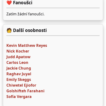
❤️ Fanoušci
Zatím žádní fanoušci.
🧑 Další osobnosti
Kevin Matthew Reyes
Nick Kocher
Judd Apatow
Carlos Leon
Jackie Chung
Raghav Juyal
Emily Skeggs
Chiwetel Ejiofor
Golshifteh Farahani
Sofía Vergara