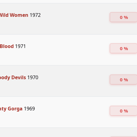
 Wild Women
1972
0 %
 Blood
1971
0 %
loody Devils
1970
0 %
hty Gorga
1969
0 %