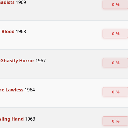
Sadists
1969
0 %
f Blood
1968
0 %
 Ghastly Horror
1967
0 %
he Lawless
1964
0 %
wling Hand
1963
0 %