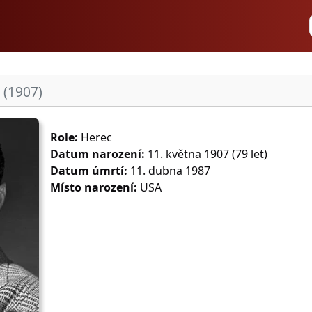
r
(1907)
Role:
Herec
Datum narození:
11. května 1907 (79 let)
Datum úmrtí:
11. dubna 1987
Místo narození:
USA