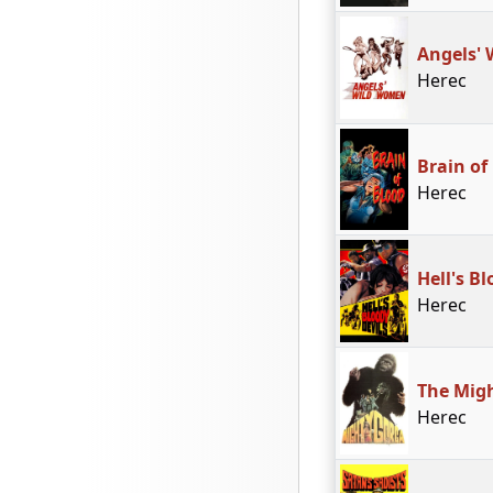
Angels'
Herec
Brain of
Herec
Hell's B
Herec
The Mig
Herec