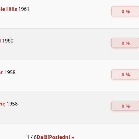
le Hills
1961
0 %
l
1960
0 %
ar
1958
0 %
ie
1958
0 %
1 / 6
Další
Poslední »