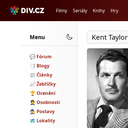
Filmy
Seriály
Knihy
Hry
Kent Taylo
Menu
💬️
Fórum
📑
Blogy
📰
Články
📈
Žebříčky
🏆
Ocenění
🤵
Osobnosti
🧙
Postavy
🗺
Lokality