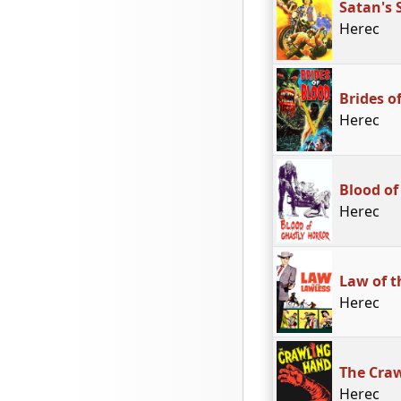
Satan's 
Herec
Brides o
Herec
Blood of
Herec
Law of t
Herec
The Cra
Herec