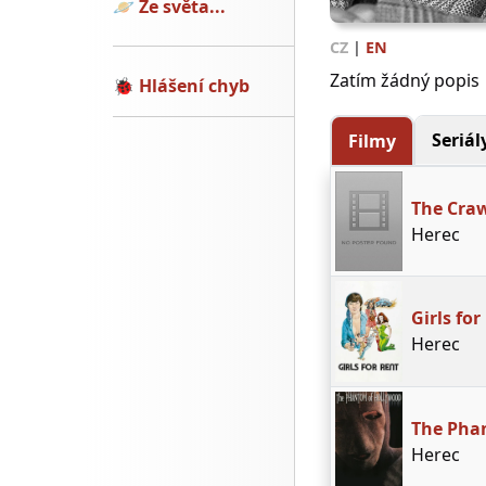
🪐
Ze světa...
CZ
|
EN
Zatím žádný popis
🐞
Hlášení chyb
Seriál
Filmy
The Cra
Herec
Girls for
Herec
The Pha
Herec