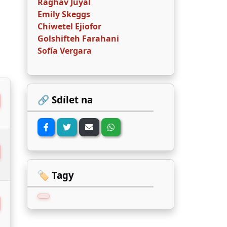
Raghav Juyal
Emily Skeggs
Chiwetel Ejiofor
Golshifteh Farahani
Sofía Vergara
🔗 Sdílet na
🏷️ Tagy