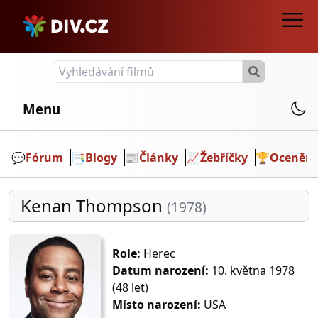
Menu
💬️
Fórum
📑
Blogy
📰
Články
📈
Žebříčky
🏆
Ocenění
Kenan Thompson
(1978)
Role:
Herec
Datum narození:
10. května 1978
(48 let)
Místo narození:
USA