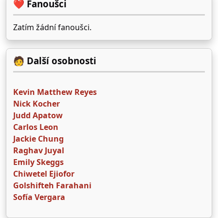
❤️ Fanoušci
Zatím žádní fanoušci.
🧑 Další osobnosti
Kevin Matthew Reyes
Nick Kocher
Judd Apatow
Carlos Leon
Jackie Chung
Raghav Juyal
Emily Skeggs
Chiwetel Ejiofor
Golshifteh Farahani
Sofía Vergara