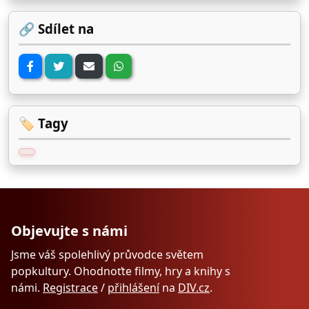
🔗 Sdílet na
🏷️ Tagy
Objevujte s námi
Jsme váš spolehlivý průvodce světem
popkultury. Ohodnoťte filmy, hry a knihy s
námi.
Registrace
/
přihlášení
na
DIV.cz
.