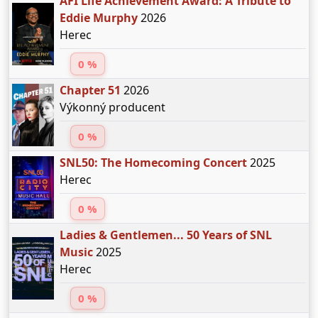
AFI Life Achievement Award: A Tribute to
Eddie Murphy
2026
Herec
0 %
Chapter 51
2026
Výkonný producent
0 %
SNL50: The Homecoming Concert
2025
Herec
0 %
Ladies & Gentlemen... 50 Years of SNL
Music
2025
Herec
0 %