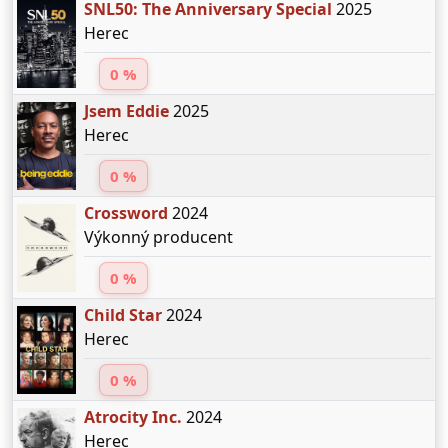
SNL50: The Anniversary Special
2025
Herec
0 %
Jsem Eddie
2025
Herec
0 %
Crossword
2024
Výkonný producent
0 %
Child Star
2024
Herec
0 %
Atrocity Inc.
2024
Herec