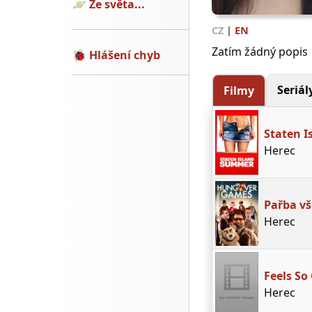
🪐
Ze světa...
CZ
|
EN
Zatím žádný popis
🐞
Hlášení chyb
Seriál
Filmy
Staten 
Herec
Pařba vš
Herec
Feels So
Herec