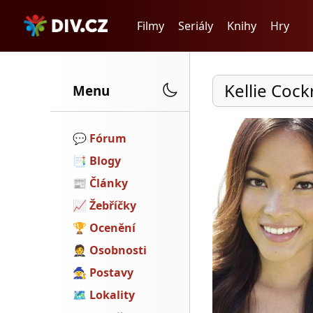
Filmy
Seriály
Knihy
Hry
Kellie Cock
Menu
💬️
Fórum
📑
Blogy
📰
Články
📈
Žebříčky
🏆
Ocenění
🤵
Osobnosti
🧙
Postavy
🗺
Lokality