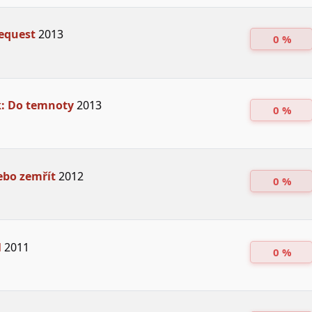
equest
2013
0 %
k: Do temnoty
2013
0 %
ebo zemřít
2012
0 %
l
2011
0 %