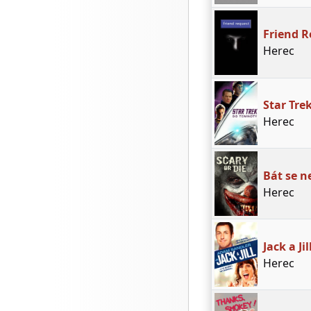
Friend R
Herec
Star Tre
Herec
Bát se n
Herec
Jack a Jil
Herec