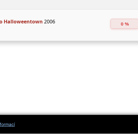
to Halloweentown
2006
0 %
nformací