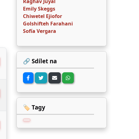
Raghav Juyal
Emily Skeggs
Chiwetel Ejiofor
Golshifteh Farahani
Sofía Vergara
🔗 Sdílet na
🏷️ Tagy