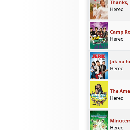
Thanks,
Herec
Camp Roc
Herec
Jak na h
Herec
The Ame
Herec
Minute
Herec