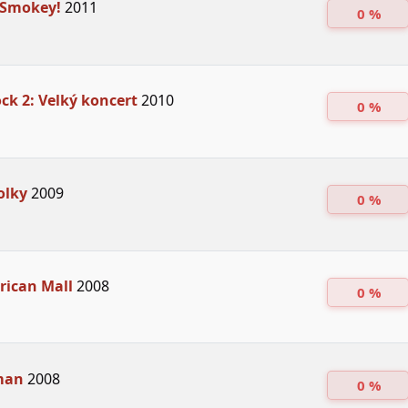
 Smokey!
2011
0 %
k 2: Velký koncert
2010
0 %
olky
2009
0 %
rican Mall
2008
0 %
man
2008
0 %