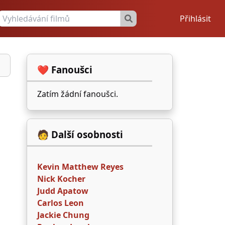
Přihlásit
❤️ Fanoušci
Zatím žádní fanoušci.
🧑 Další osobnosti
Kevin Matthew Reyes
Nick Kocher
Judd Apatow
Carlos Leon
Jackie Chung