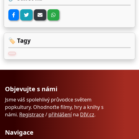
🏷️ Tagy
Objevujte s námi
Jsme váš spolehlivý průvodce světem
popkultury. Ohodnoťte filmy, hry a knihy s
námi.
Registrace
/
přihlášení
na
DIV.cz
.
Navigace