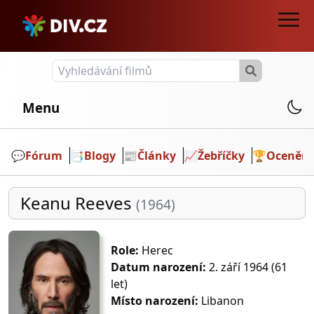
Menu
💬️
Fórum
📑
Blogy
📰
Články
📈
Žebříčky
🏆
Ocenění
Keanu Reeves
(1964)
Role:
Herec
Datum narození:
2. září 1964 (61
let)
Místo narození:
Libanon