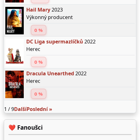
Hail Mary
2023
Výkonný producent
0 %
DC Liga supermazlíčků
2022
Herec
0 %
Dracula Unearthed
2022
Herec
0 %
1 / 9
Další
Poslední »
❤️ Fanoušci