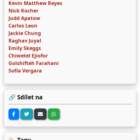
Kevin Matthew Reyes
Nick Kocher
Judd Apatow
Carlos Leon
Jackie Chung
Raghav Juyal
Emily Skeggs
Chiwetel Ejiofor
Golshifteh Farahani
Sofía Vergara
🔗 Sdílet na
🏷️ Tagy