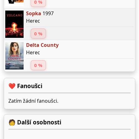
0 %
Sopka
1997
Herec
0 %
Delta County
Herec
0 %
❤️ Fanoušci
Zatím žádní fanoušci.
🧑 Další osobnosti