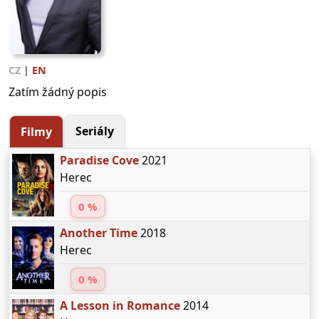
CZ
|
EN
Zatím žádný popis
Seriály
Filmy
Paradise Cove
2021
Herec
0 %
Another Time
2018
Herec
0 %
A Lesson in Romance
2014