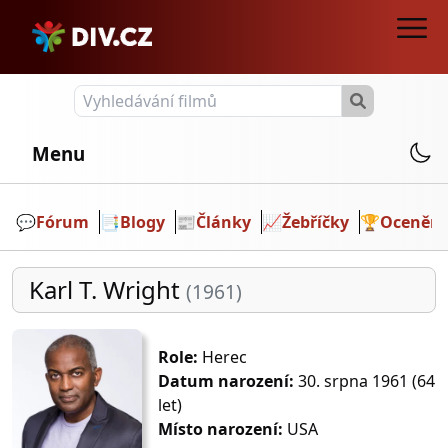
Menu
💬️
Fórum
📑
Blogy
📰
Články
📈
Žebříčky
🏆
Ocenění
Karl T. Wright
(1961)
Role:
Herec
Datum narození:
30. srpna 1961 (64
let)
Místo narození:
USA