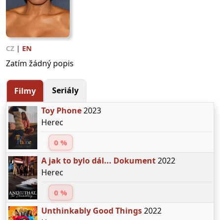
CZ
|
EN
Zatím žádný popis
Seriály
Filmy
Toy Phone
2023
Herec
0 %
A jak to bylo dál... Dokument
2022
Herec
0 %
Unthinkably Good Things
2022