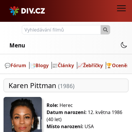
Menu
💬️
Fórum
📑
Blogy
📰
Články
📈
Žebříčky
🏆
Ocenění
Karen Pittman
(1986)
Role:
Herec
Datum narození:
12. května 1986
(40 let)
Místo narození:
USA