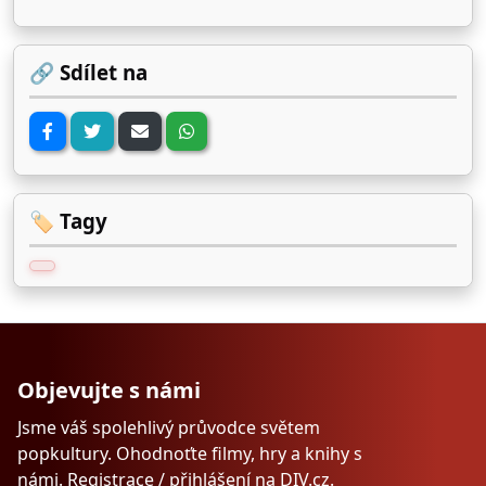
🔗 Sdílet na
🏷️ Tagy
Objevujte s námi
Jsme váš spolehlivý průvodce světem
popkultury. Ohodnoťte filmy, hry a knihy s
námi.
Registrace
/
přihlášení
na
DIV.cz
.