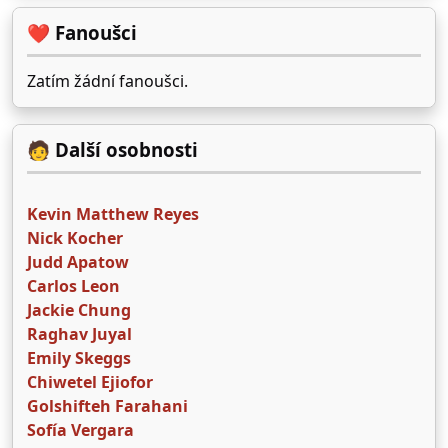
❤️ Fanoušci
Zatím žádní fanoušci.
🧑 Další osobnosti
Kevin Matthew Reyes
Nick Kocher
Judd Apatow
Carlos Leon
Jackie Chung
Raghav Juyal
Emily Skeggs
Chiwetel Ejiofor
Golshifteh Farahani
Sofía Vergara