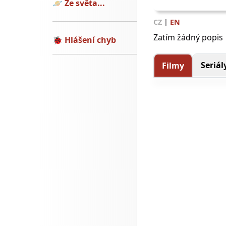
🪐
Ze světa...
CZ
|
EN
Zatím žádný popis
🐞
Hlášení chyb
Seriál
Filmy