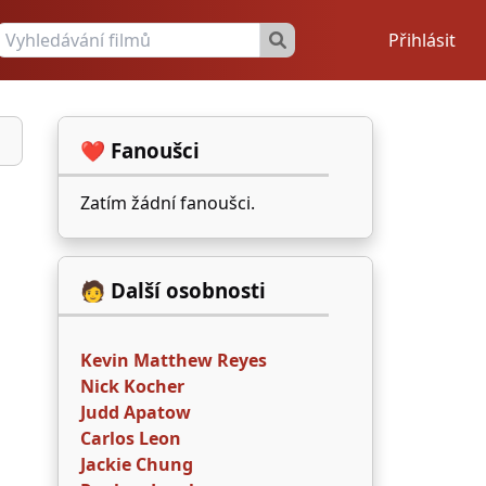
Přihlásit
❤️ Fanoušci
Zatím žádní fanoušci.
🧑 Další osobnosti
Kevin Matthew Reyes
Nick Kocher
Judd Apatow
Carlos Leon
Jackie Chung