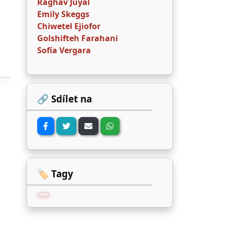
Raghav Juyal
Emily Skeggs
Chiwetel Ejiofor
Golshifteh Farahani
Sofía Vergara
🔗 Sdílet na
🏷️ Tagy