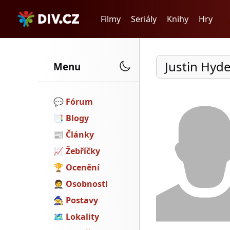
Filmy
Seriály
Knihy
Hry
Justin Hyd
Menu
💬️
Fórum
📑
Blogy
📰
Články
📈
Žebříčky
🏆
Ocenění
🤵
Osobnosti
🧙
Postavy
🗺
Lokality