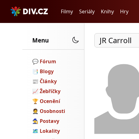
Filmy
Seriály
Knihy
Hry
JR Carroll
Menu
💬️
Fórum
📑
Blogy
📰
Články
📈
Žebříčky
🏆
Ocenění
🤵
Osobnosti
🧙
Postavy
🗺
Lokality