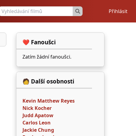
Přihlásit
❤️ Fanoušci
Zatím žádní fanoušci.
🧑 Další osobnosti
Kevin Matthew Reyes
Nick Kocher
Judd Apatow
Carlos Leon
Jackie Chung