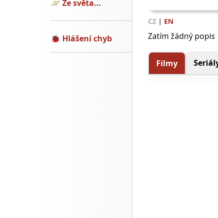
🪐
Ze světa...
CZ
|
EN
Zatím žádný popis
🐞
Hlášení chyb
Seriál
Filmy