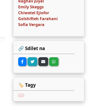
Raghav Juyal
Emily Skeggs
Chiwetel Ejiofor
Golshifteh Farahani
Sofía Vergara
🔗 Sdílet na
🏷️ Tagy