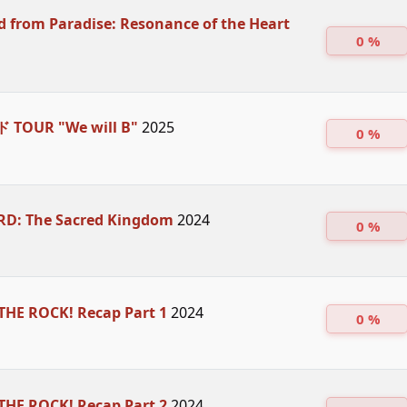
d from Paradise: Resonance of the Heart
0 %
TOUR "We will B"
2025
0 %
D: The Sacred Kingdom
2024
0 %
THE ROCK! Recap Part 1
2024
0 %
THE ROCK! Recap Part 2
2024