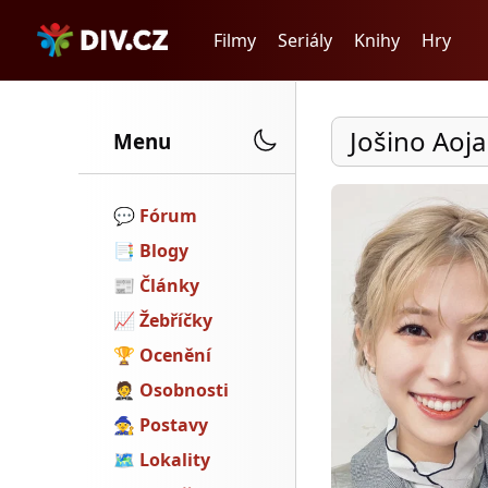
Filmy
Seriály
Knihy
Hry
Jošino Ao
Menu
💬️
Fórum
📑
Blogy
📰
Články
📈
Žebříčky
🏆
Ocenění
🤵
Osobnosti
🧙
Postavy
🗺
Lokality