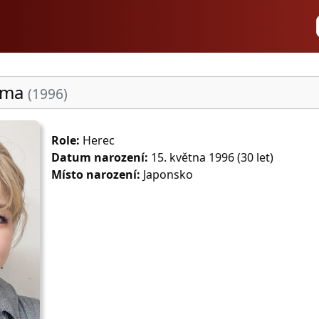
jama
(1996)
Role:
Herec
Datum narození:
15. května 1996 (30 let)
Místo narození:
Japonsko