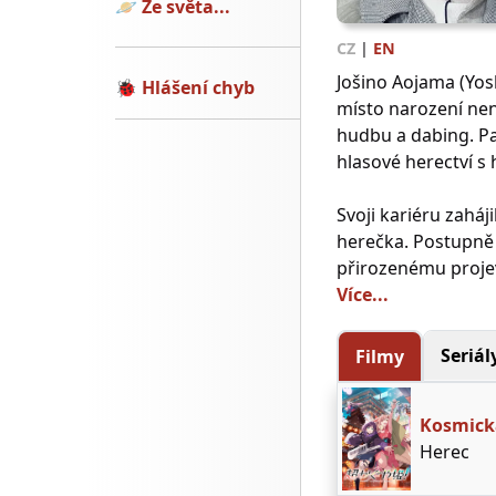
🪐
Ze světa...
CZ
|
EN
Jošino Aojama (Yos
🐞
Hlášení chyb
místo narození nen
hudbu a dabing. Pa
hlasové herectví s
Svoji kariéru zaháj
herečka. Postupně 
přirozenému projev
Více...
Seriál
Filmy
Kosmick
Herec