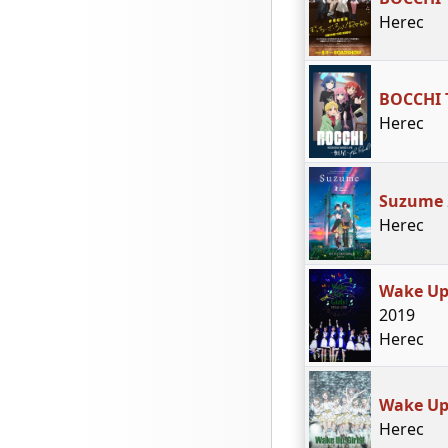
Herec
BOCCHI 
Herec
Suzume
Herec
Wake Up,
2019
Herec
Wake Up,
Herec