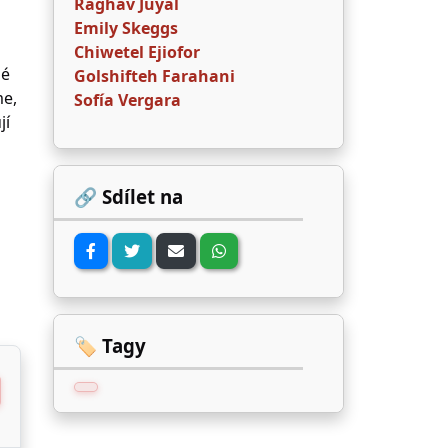
Raghav Juyal
Emily Skeggs
Chiwetel Ejiofor
né
Golshifteh Farahani
me,
Sofía Vergara
jí
🔗 Sdílet na
🏷️ Tagy