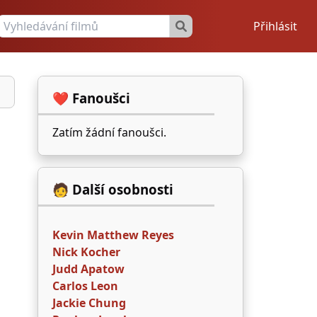
Přihlásit
❤️ Fanoušci
Zatím žádní fanoušci.
🧑 Další osobnosti
Kevin Matthew Reyes
Nick Kocher
Judd Apatow
Carlos Leon
Jackie Chung