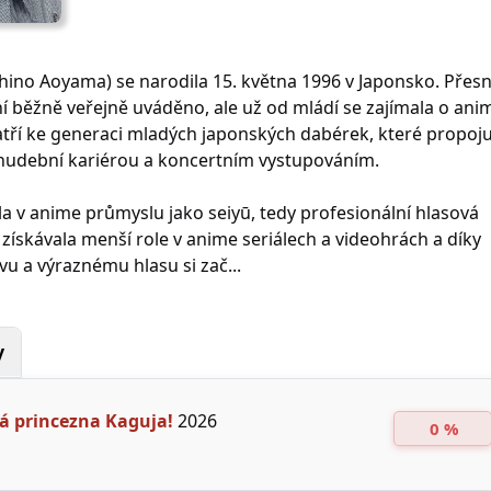
hino Aoyama) se narodila 15. května 1996 v Japonsko. Přes
í běžně veřejně uváděno, ale už od mládí se zajímala o ani
tří ke generaci mladých japonských dabérek, které propoju
 hudební kariérou a koncertním vystupováním.
ila v anime průmyslu jako seiyū, tedy profesionální hlasová
získávala menší role v anime seriálech a videohrách a díky
u a výraznému hlasu si zač...
y
á princezna Kaguja!
2026
0 %